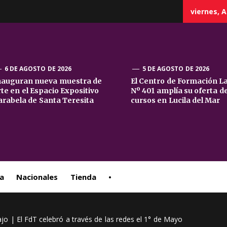
viernes, A
6 DE AGOSTO DE 2026
5 DE AGOSTO DE 2026
nauguran nueva muestra de
El Centro de Formación L
rte en el Espacio Expositivo
Nº 401 amplía su oferta d
sta
arabela de Santa Teresita
cursos en Lucila del Mar
ral
a
Nacionales
Tienda
•
o | El FdT celebró a través de las redes el 1° de Mayo