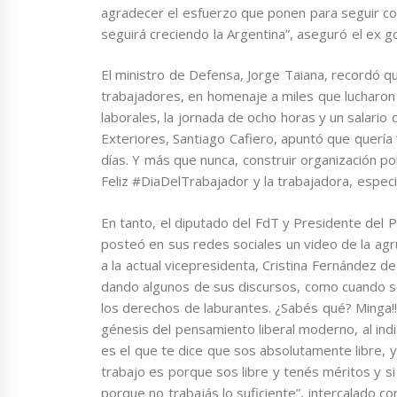
agradecer el esfuerzo que ponen para seguir co
seguirá creciendo la Argentina”, aseguró el ex
El ministro de Defensa, Jorge Taiana, recordó q
trabajadores, en homenaje a miles que lucharon 
laborales, la jornada de ocho horas y un salario 
Exteriores, Santiago Cafiero, apuntó que quería 
días. Y más que nunca, construir organización po
Feliz #DiaDelTrabajador y la trabajadora, especi
En tanto, el diputado del FdT y Presidente del P
posteó en sus redes sociales un video de la agru
a la actual vicepresidenta, Cristina Fernández d
dando algunos de sus discursos, como cuando señ
los derechos de laburantes. ¿Sabés qué? Minga!!”
génesis del pensamiento liberal moderno, al ind
es el que te dice que sos absolutamente libre, y 
trabajo es porque sos libre y tenés méritos y s
porque no trabajás lo suficiente”, intercalado c