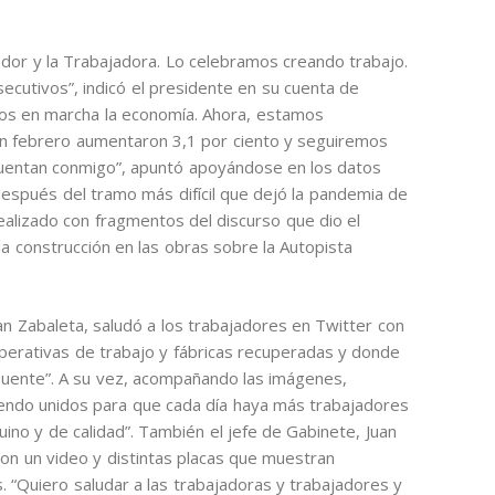
ador y la Trabajadora. Lo celebramos creando trabajo.
cutivos”, indicó el presidente en su cuenta de
mos en marcha la economía. Ahora, estamos
 En febrero aumentaron 3,1 por ciento y seguiremos
 Cuentan conmigo”, apuntó apoyándose en los datos
después del tramo más difícil que dejó la pandemia de
alizado con fragmentos del discurso que dio el
a construcción en las obras sobre la Autopista
uan Zabaleta, saludó a los trabajadores en Twitter con
operativas de trabajo y fábricas recuperadas y donde
puente”. A su vez, acompañando las imágenes,
endo unidos para que cada día haya más trabajadores
ino y de calidad”. También el jefe de Gabinete, Juan
on un video y distintas placas que muestran
. “Quiero saludar a las trabajadoras y trabajadores y