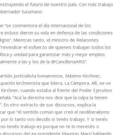
nstruyendo el futuro de nuestro país. Con más trabajo
 gobernador tucumano.
ue “se conmemora el día internacional de los
e incluso dieron su vida en defensa de las condiciones
digno”. Mientras tanto, el ministro de Relaciones
“reivindicar el esfuerzo de quienes trabajan todos los
lítica y unidad para garantizar más y mejor empleo.
almente a las y los de la @CancilleriaARG”.
artido Justicialista bonaerense, Máximo Kirchner,
pación kirchnerista que lidera, La Cámpora. Allí, se ve
e Kirchner, cuando estaba al frente del Poder Ejecutivo
ala: “Acá la derecha nos dice que la culpa la tienen
. En otro extracto de sus discursos, explica la
icar que “el sentido común que creó el neoliberalismo
por lo tanto vos decidís si tenés trabajo. Y si tenés
i no tenés trabajo es porque no te lo merecés o
on discursos del ex presidente Mauricio Macri hablando