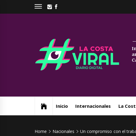
Skip
INSTAGRAM
FACEBOOK
to
content
La
I
a
Co
C
Vi
Web de noticias del Partido de La Costa
Inicio
Internacionales
La Cost
Home
Nacionales
Un compromiso con el trabaj