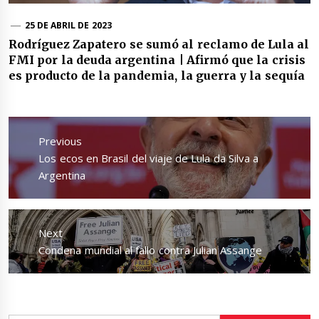
25 DE ABRIL DE 2023
Rodríguez Zapatero se sumó al reclamo de Lula al
FMI por la deuda argentina | Afirmó que la crisis
es producto de la pandemia, la guerra y la sequía
Navegación
de
Previous
entradas
Previous
Los ecos en Brasil del viaje de Lula da Silva a
post:
Argentina
Next
Next
Condena mundial al fallo contra Julian Assange
post: