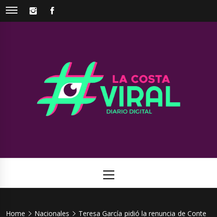
Skip
INSTAGRAM
FACEBOOK
to
content
La Costa
Web de noticias del Partido de La Costa
Viral
Primary
Menu
Home
Nacionales
Teresa García pidió la renuncia de Conte