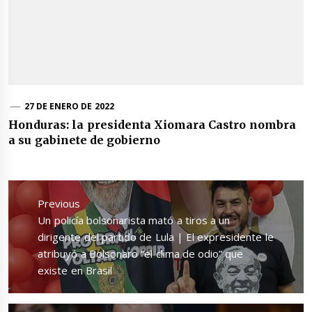
27 DE ENERO DE 2022
Honduras: la presidenta Xiomara Castro nombra
a su gabinete de gobierno
Navegación
de
Previous
entradas
Previous
Un policía bolsonarista mató a tiros a un
post:
dirigente del partido de Lula | El expresidente le
atribuyó a Bolsonaro “el clima de odio” que
existe en Brasil