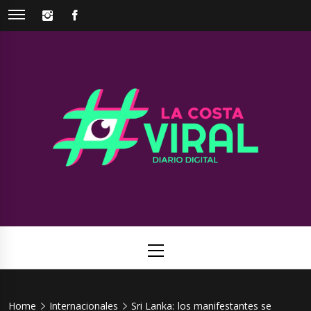
Skip
INSTAGRAM
FACEBOOK
to
content
La Costa
Web de noticias del Partido de La Costa
Viral
Primary
Menu
Home
Internacionales
Sri Lanka: los manifestantes se