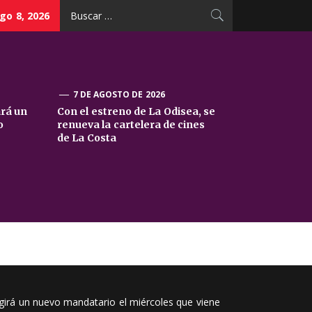
Buscar:
go 8, 2026
7 DE AGOSTO DE 2026
ará un
Con el estreno de La Odisea, se
o
renueva la cartelera de cines
de La Costa
egirá un nuevo mandatario el miércoles que viene