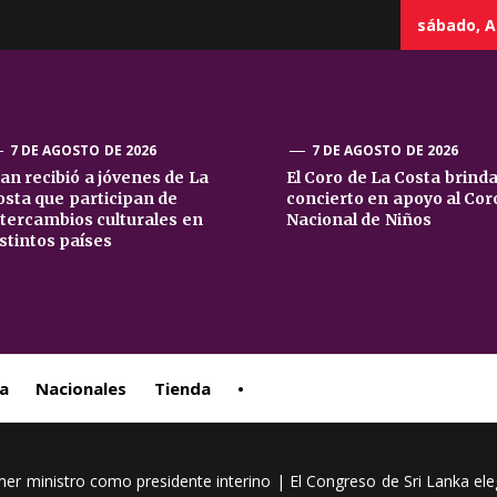
sábado, A
7 DE AGOSTO DE 2026
7 DE AGOSTO DE 2026
uan recibió a jóvenes de La
El Coro de La Costa brind
osta que participan de
concierto en apoyo al Cor
sta
ntercambios culturales en
Nacional de Niños
istintos países
ral
a
Nacionales
Tienda
•
imer ministro como presidente interino | El Congreso de Sri Lanka el