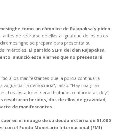
mesinghe como un cómplice de Rajapaksa y piden
s, antes de retirarse de ellas al igual que de los otros
Wickremesinghe se prepara para presentar su
del miércoles.
El partido SLPP del clan Rajapaksa,
ento, anunció este viernes que no presentará
irtió a los manifestantes que la policía continuaría
vaguardar la democracia”, lanzó. “Hay una gran
res. Los agitadores serán tratados conforme a la ley”,
 resultaron heridos, dos de ellos de gravedad,
 parte de manifestantes.
 a caer en el impago de su deuda externa de 51.000
es con el Fondo Monetario Internacional (FMI)