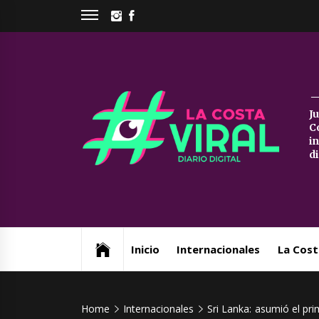
Skip
INSTAGRAM
FACEBOOK
to
content
La
J
C
Co
i
d
Vi
Web de noticias del Partido de La Costa
Inicio
Internacionales
La Cost
Home
Internacionales
Sri Lanka: asumió el pr