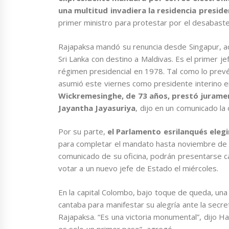
una multitud invadiera la residencia presiden
primer ministro para protestar por el desabaste
Rajapaksa mandó su renuncia desde Singapur, a
Sri Lanka con destino a Maldivas. Es el primer j
régimen presidencial en 1978. Tal como lo prevé 
asumió este viernes como presidente interino e
Wickremesinghe, de 73 años, prestó juramen
Jayantha Jayasuriya
, dijo en un comunicado la 
Por su parte,
el Parlamento esrilanqués elegi
para completar el mandato hasta noviembre de 2
comunicado de su oficina, podrán presentarse c
votar a un nuevo jefe de Estado el miércoles.
En la capital Colombo, bajo toque de queda, una
cantaba para manifestar su alegría ante la secret
Rajapaksa. “Es una victoria monumental”, dijo H
es solo un primer paso”, agregó.