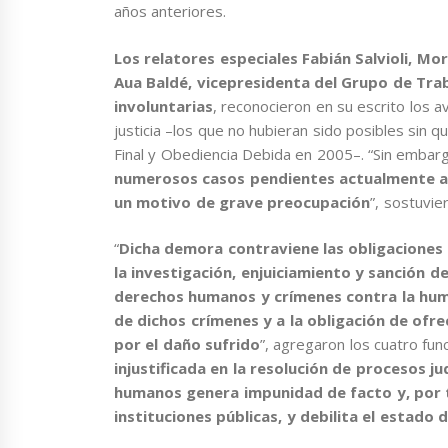
años anteriores.
Los relatores especiales Fabián Salvioli, Mo
Aua Baldé, vicepresidenta del Grupo de Tra
involuntarias
, reconocieron en su escrito los 
justicia –los que no hubieran sido posibles sin q
Final y Obediencia Debida en 2005–. “Sin embarg
numerosos casos pendientes actualmente ant
un motivo de grave preocupación
”, sostuvie
“
Dicha demora contraviene las obligaciones 
la investigación, enjuiciamiento y sanción d
derechos humanos y crímenes contra la huma
de dichos crímenes y a la obligación de ofre
por el daño sufrido
”, agregaron los cuatro fu
injustificada en la resolución de procesos j
humanos genera impunidad de facto y, por ta
instituciones públicas, y debilita el estado 