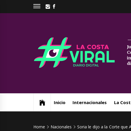
Skip
INSTAGRAM
FACEBOOK
to
content
La
J
C
Co
i
d
Vi
Web de noticias del Partido de La Costa
Inicio
Internacionales
La Cost
Home
Nacionales
Soria le dijo a la Corte que