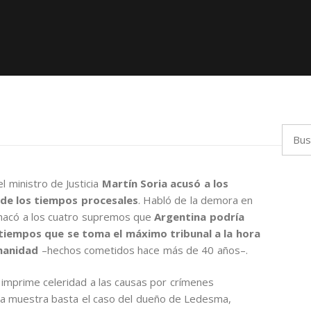
Busca
 el ministro de Justicia
Martín Soria acusó a los
a de los tiempos procesales
. Habló de la demora en
achacó a los cuatro supremos que
Argentina podría
s tiempos que se toma el máximo tribunal a la hora
umanidad
–hechos cometidos hace más de 40 años–.
 imprime celeridad a las causas por crímenes
ra muestra basta el caso del dueño de Ledesma,