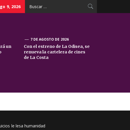
Buscar:
go 9, 2026
7 DE AGOSTO DE 2026
ará un
Con el estreno de La Odisea, se
o
renueva la cartelera de cines
de La Costa
juicios le lesa humanidad