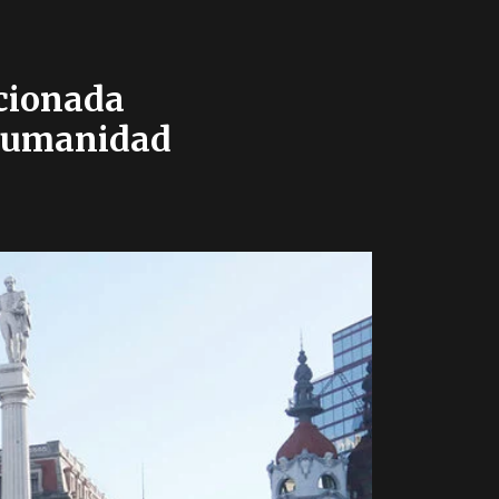
ncionada
a humanidad