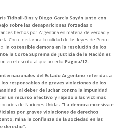
rris Tidball-Binz y Diego García Sayán junto con
bajo sobre las desapariciones forzadas o
avances hechos por Argentina en materia de verdad y
ue la Corte declarara la nulidad de las leyes de Punto
o, l
a ostensible demora en la resolución de los
e la Corte Suprema de Justicia de la Nación es
ron en el escrito al que accedió
Página/12.
internacionales del Estado Argentino referidas a
e los responsables de graves violaciones de los
nidad, al deber de luchar contra la impunidad
cer un recurso efectivo y rápido a las víctimas
ncionarios de Naciones Unidas.
“La demora excesiva e
udiciales por graves violaciones de derechos
nto, mina la confianza de la sociedad en las
de derecho”.