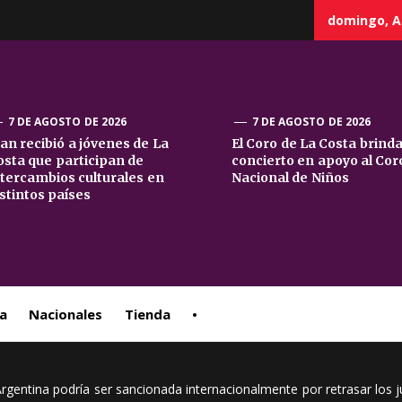
domingo, A
7 DE AGOSTO DE 2026
7 DE AGOSTO DE 2026
uan recibió a jóvenes de La
El Coro de La Costa brind
osta que participan de
concierto en apoyo al Cor
sta
ntercambios culturales en
Nacional de Niños
istintos países
ral
a
Nacionales
Tienda
•
 Argentina podría ser sancionada internacionalmente por retrasar los 