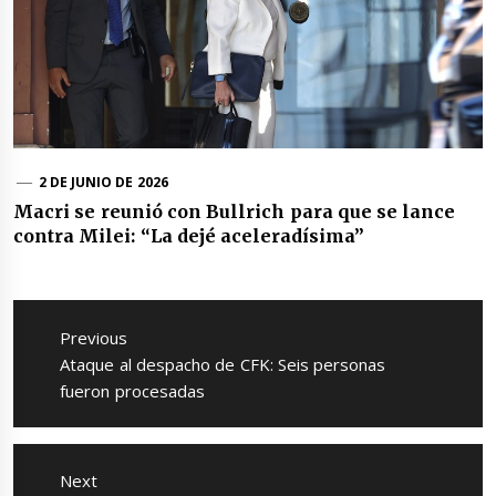
2 DE JUNIO DE 2026
Macri se reunió con Bullrich para que se lance
contra Milei: “La dejé aceleradísima”
Navegación
de
Previous
entradas
Previous
Ataque al despacho de CFK: Seis personas
post:
fueron procesadas
Next