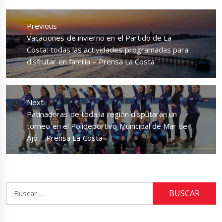
Navegación
de
Previous
entradas
Previous
Vacaciones de invierno en el Partido de La
post:
Costa: todas las actividades programadas para
disfrutar en familia – Prensa La Costa
Next
Next
Patinadoras de toda la región disputarán un
post:
torneo en el Polideportivo Municipal de Mar de
Ajó – Prensa La Costa
Buscar: