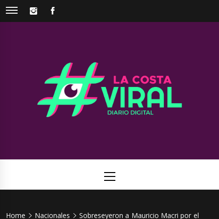
Skip
INSTAGRAM
FACEBOOK
to
content
La Costa
Web de noticias del Partido de La Costa
Viral
Primary
Menu
Home
Nacionales
Sobreseyeron a Mauricio Macri por el