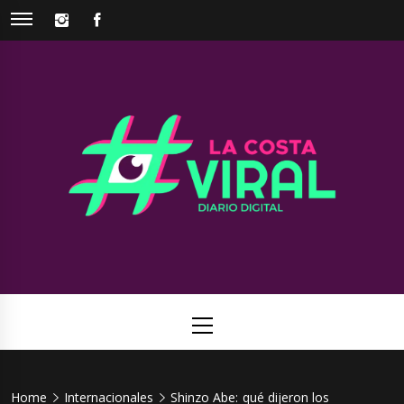
Skip
INSTAGRAM
FACEBOOK
to
content
La Costa
Web de noticias del Partido de La Costa
Viral
Primary
Menu
Home
Internacionales
Shinzo Abe: qué dijeron los