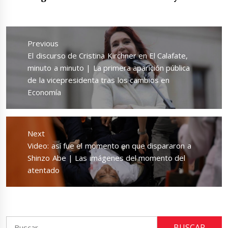
Navegación
de
Previous
entradas
Previous
El discurso de Cristina Kirchner en El Calafate,
post:
minuto a minuto | La primera aparición pública
de la vicepresidenta tras los cambios en
Economía
Next
Next
Video: así fue el momento en que dispararon a
post:
Shinzo Abe | Las imágenes del momento del
atentado
Buscar: