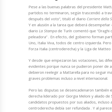
Pese a las buenas palabras del presidente Mattar
partidos no terminaron, según trascendió a travé
después del voto”, tituló el diario
Corriere della 
Y en alusión a la tarea que deberá desempeñar e
diario
La Stampa
de Turín comentó que “Draghi 
peleadora” . En efecto, del gobierno forman par
Uno, Italia Viva, todos de centro izquierda. Per
Forza Italia (centroderecha) y la Liga de Matteo 
Y desde que empezaron las votaciones, las dife
evidentes porque nunca se pudieron poner de ac
debieron reelegir a Mattarella para no seguir man
graves problemas incluso a nivel internacional.
Pero las disputas se desencadenaron también en las
derecha liderado por Giorgia Meloni y aliado de S
candidatos propuestos por sus aliados, incluso a M
centroderecha debía ser refundada . Y al parecer