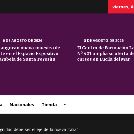
viernes, A
6 DE AGOSTO DE 2026
5 DE AGOSTO DE 2026
nauguran nueva muestra de
El Centro de Formación L
rte en el Espacio Expositivo
Nº 401 amplía su oferta d
sta
arabela de Santa Teresita
cursos en Lucila del Mar
ral
a
Nacionales
Tienda
•
gnidad debe ser el eje de la nueva Italia"