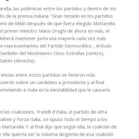
ella, las polémicas entre los partidos y dentro de los
s de la prensa italiana. “Gran tensión en los partidos
Sera
de Milán después de que fuera elegido Mattarella.
l primer ministro Mario Draghi de ahora en más, el
deberá mantener junta una mayoría cada vez más
te representantes del Partido Democrático , Artículo
o también del Movimiento Cinco Estrellas (centro),
Salvini (derecha).
rencias entre estos partidos se hicieron más
uerdo sobre un candidato a presidente y al final
teniendo a Italia en la inestabilidad que le causaría
 coaliciones. Fratelli d’Italia, el partido de ultra
alvini y Forza Italia, se opuso todo el tiempo a los
attarella. Y al final dijo que según ella, la coalición de
 ella querría ser la máxima dirigente de esa coalición