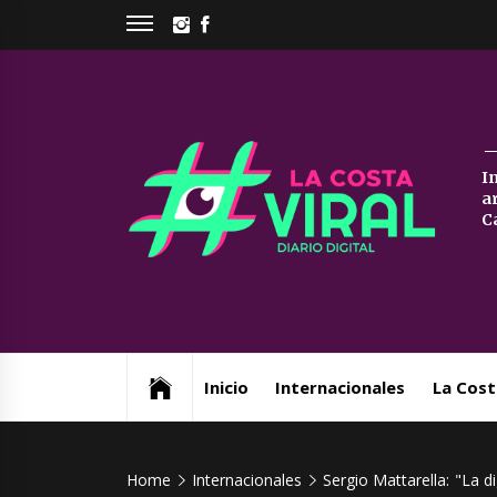
Skip
INSTAGRAM
FACEBOOK
to
content
La
I
a
Co
C
Vi
Web de noticias del Partido de La Costa
Inicio
Internacionales
La Cost
Home
Internacionales
Sergio Mattarella: "La di