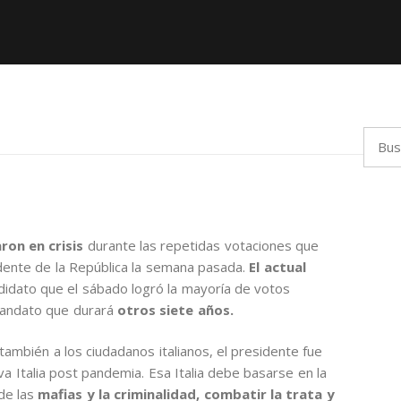
Busca
ron en crisis
durante las repetidas votaciones que
dente de la República la semana pasada.
El actual
ndidato que el sábado logró la mayoría de votos
mandato que durará
otros siete años.
ambién a los ciudadanos italianos, el presidente fue
a Italia post pandemia. Esa Italia debe basarse en la
 de las
mafias y la criminalidad, combatir la trata y