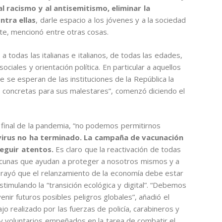
 racismo y al antisemitismo, eliminar la
ntra ellas
, darle espacio a los jóvenes y a la sociedad
nte, mencionó entre otras cosas.
todas las italianas e italianos, de todas las edades,
ciales y orientación política. En particular a aquellos
se esperan de las instituciones de la República la
s concretas para sus malestares”, comenzó diciendo el
el final de la pandemia, “no podemos permitirnos
 virus no ha terminado. La campaña de vacunación
eguir atentos.
Es claro que la reactivación de todas
s vacunas que ayudan a proteger a nosotros mismos y a
brayó que el relanzamiento de la economía debe estar
estimulando la “transición ecológica y digital”. “Debemos
nir futuros posibles peligros globales”, añadió el
jo realizado por las fuerzas de policía, carabineros y
y voluntarios empeñados en la tarea de combatir el