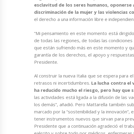
esclavitud de los seres humanos, oponerse al
discriminación de la mujer y las violencias co
el derecho a una información libre e independie
“Mi pensamiento en este momento está dirigido a 
de todas las regiones, de todas las condiciones so
que están sufriendo más en este momento y que 
garantía de los derechos, el apoyo y respuesta
Presidente.
Al construir la nueva Italia que se espera para 
retrasos ni incertidumbres.
La lucha contra el
ha reducido mucho el riesgo, pero hay que s
las actividades está ligada a la difusión de la
los demás”, añadió. Pero Mattarella también su
marcado por la “sostenibilidad y la innovación”, 
tener instrumentos nuevos que sirvan para preve
Presidente que a continuación agradeció el traba
ejército y sobre todo por médicos, enfermeras 