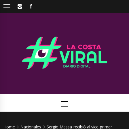
Skip
INSTAGRAM
FACEBOOK
to
content
La Costa
Web de noticias del Partido de La Costa
Viral
Primary
Menu
Home
Nacionales
Sergio Massa recibió al vice primer