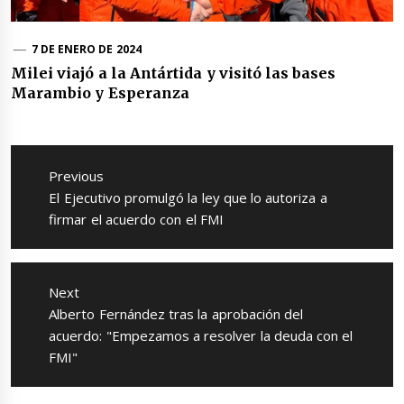
7 DE ENERO DE 2024
Milei viajó a la Antártida y visitó las bases
Marambio y Esperanza
Navegación
de
Previous
entradas
Previous
El Ejecutivo promulgó la ley que lo autoriza a
post:
firmar el acuerdo con el FMI
Next
Next
Alberto Fernández tras la aprobación del
post:
acuerdo: "Empezamos a resolver la deuda con el
FMI"