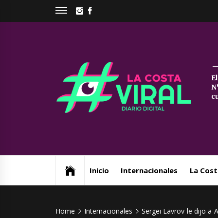
Skip
INSTAGRAM
FACEBOOK
to
content
La
E
N
Co
c
Vi
Web de noticias del Partido de La Costa
Inicio
Internacionales
La Cost
Home
Internacionales
Sergei Lavrov le dijo a 