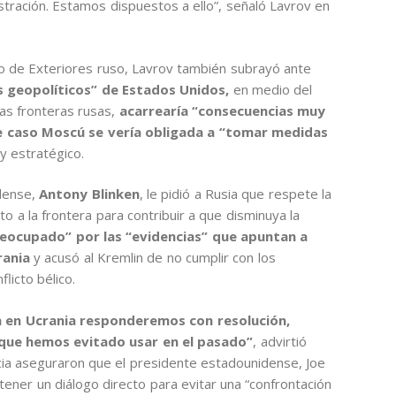
istración. Estamos dispuestos a ello”, señaló Lavrov en
o de Exteriores ruso, Lavrov también subrayó ante
os geopolíticos” de Estados Unidos,
en medio del
as fronteras rusas,
acarrearía “consecuencias muy
e caso Moscú se vería obligada a “tomar medidas
r y estratégico.
idense,
Antony Blinken
, le pidió a Rusia que respete la
o a la frontera para contribuir a que disminuya la
eocupado” por las “evidencias” que apuntan a
rania
y acusó al Kremlin de no cumplir con los
licto bélico.
ón en Ucrania responderemos con resolución,
que hemos evitado usar en el pasado”
, advirtió
cia aseguraron que el presidente estadounidense, Joe
ntener un diálogo directo para evitar una “confrontación