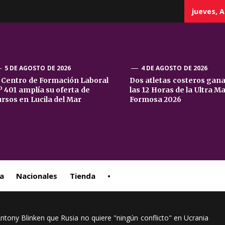
jueves, A
5 DE AGOSTO DE 2026
4 DE AGOSTO DE 2026
l Centro de Formación Laboral
Dos atletas costeros gan
º 401 amplía su oferta de
las 12 Horas de la Ultra M
sta
ursos en Lucila del Mar
Formosa 2026
ral
a
Nacionales
Tienda
•
Antony Blinken que Rusia no quiere "ningún conflicto" en Ucrania