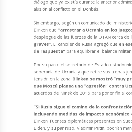
diálogo que ya existía durante la anterior admin
alusión al conflicto en el Donbás.
Sin embargo, según un comunicado del ministeri
Blinken que
“arrastrar a Ucrania en los jueg
despliegue de las fuerzas de la OTAN cerca de l
graves”
. El canciller de Rusia agregó que
en es
de respuesta”
para equilibrar el balance milita
Por su parte el secretario de Estado estadoun
soberanía de Ucrania y que retire sus tropas junt
tensión en la zona.
Blinken se mostró “muy pr
que Moscú planea una “agresión” contra Uc
acuerdos de Minsk de 2015 para poner fin al conf
“Si Rusia sigue el camino de la confrontaci
incluyendo medidas de impacto económico 
Blinken. Fuentes diplomáticas presentes en Sue
Biden, y su par ruso, Vladimir Putin, podrían ma