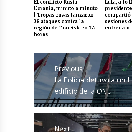
El conflicto Rusia –
Lula, a lo 
Ucrania, minuto a minuto
presidente
| Tropas rusas lanzaron
compartió 
28 ataques contra la
sesiones d
región de Donetsk en 24
entrenami
horas
Navegación
de
Previous
entradas
Previous
La Policía detuvo a un
post:
edificio de la ONU
Next