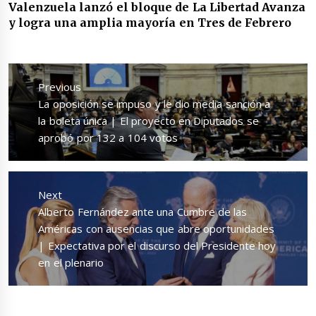
Valenzuela lanzó el bloque de La Libertad Avanza
y logra una amplia mayoría en Tres de Febrero
Navegación
de
Previous
entradas
Previous
La oposición se impuso y le dio media sanción a
post:
la boleta única | El proyecto en Diputados se
aprobó por 132 a 104 votos
Next
Next
Alberto Fernández ante una Cumbre de las
post:
Américas con ausencias que abre oportunidades
| Expectativa por el discurso del Presidente hoy
en el plenario