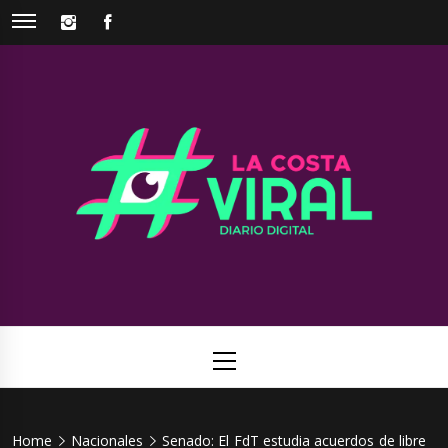
Skip
INSTAGRAM
FACEBOOK
to
content
La Costa
Web de noticias del Partido de La Costa
Viral
Primary
Menu
Home
Nacionales
Senado: El FdT estudia acuerdos de libre