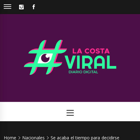
Skip
INSTAGRAM
FACEBOOK
to
content
La Costa
Web de noticias del Partido de La Costa
Viral
Primary
Menu
Home
Nacionales
Se acaba el tiempo para decidirse