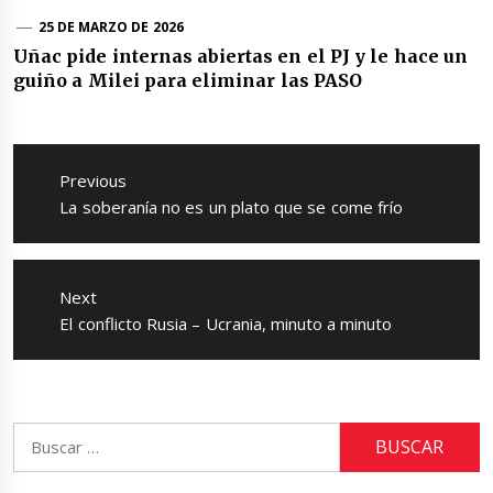
25 DE MARZO DE 2026
Uñac pide internas abiertas en el PJ y le hace un
guiño a Milei para eliminar las PASO
Navegación
de
Previous
entradas
Previous
La soberanía no es un plato que se come frío
post:
Next
Next
El conflicto Rusia – Ucrania, minuto a minuto
post:
Buscar: