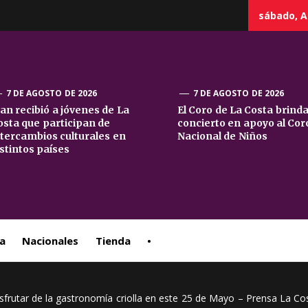
sábado, A
7 DE AGOSTO DE 2026
7 DE AGOSTO DE 2026
uan recibió a jóvenes de La
El Coro de La Costa brind
osta que participan de
concierto en apoyo al Cor
sta
ntercambios culturales en
Nacional de Niños
istintos países
ral
a
Nacionales
Tienda
•
isfrutar de la gastronomía criolla en este 25 de Mayo – Prensa La Co