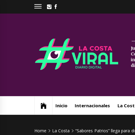
Skip
INSTAGRAM
FACEBOOK
to
content
La
J
C
Co
i
d
Vi
Web de noticias del Partido de La Costa
Inicio
Internacionales
La Cost
Home
La Costa
“Sabores Patrios” llega para d