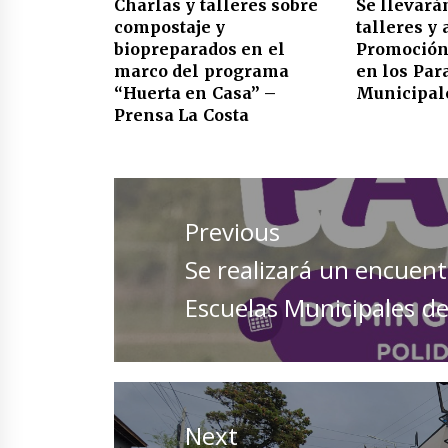
Charlas y talleres sobre
Se llevará
compostaje y
talleres y 
biopreparados en el
Promoción
marco del programa
en los Par
“Huerta en Casa” –
Municipal
Prensa La Costa
Navegación
de
Previous
entradas
Previous
Se realizará un encuent
post:
Escuelas Municipales de
Next