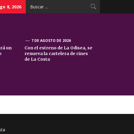
Buscar:
go 8, 2026
7 DE AGOSTO DE 2026
ará un
Con el estreno de La Odisea, se
o
renueva la cartelera de cines
de La Costa
sta