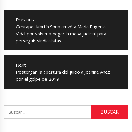
Navegación
de
Previous
entradas
Previous
Gestapo: Martín Soria cruzó a María Eugenia
post:
Vidal por volver a negar la mesa judicial para
perseguir sindicalistas
Next
Next
Postergan la apertura del juicio a Jeanine Áñez
post:
por el golpe de 2019
Buscar: