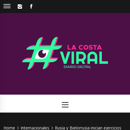
Skip
INSTAGRAM
FACEBOOK
to
content
La Costa
Web de noticias del Partido de La Costa
Viral
Primary
Menu
Home
Internacionales
Rusia y Bielorrusia inician ejercicios