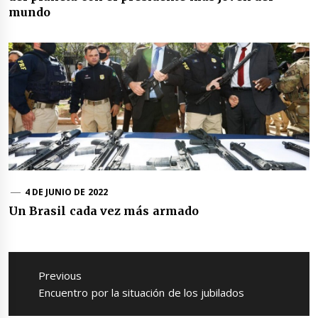
mundo
4 DE JUNIO DE 2022
Un Brasil cada vez más armado
Navegación
de
Previous
entradas
Previous
Encuentro por la situación de los jubilados
post: