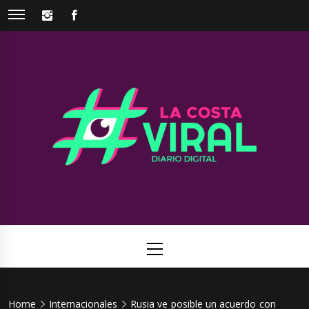
Skip
INSTAGRAM
FACEBOOK
to
content
La Costa
Web de noticias del Partido de La Costa
Viral
Primary
Menu
Home
Internacionales
Rusia ve posible un acuerdo con