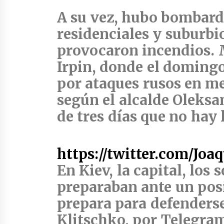
A su vez,
hubo bombarde
residenciales y suburb
provocaron incendios
.
Irpin
, donde el domingo
por ataques rusos en m
según el alcalde Oleks
de tres días que no hay 
https://twitter.com/Jo
En Kiev, la capital, los
preparaban ante un posi
prepara para defenderse”
Klitschko, por Telegram.