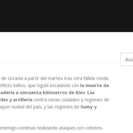
Busca
de Ucrania a partir del martes tras otra fallida ronda
flicto bélico, que siguió escalando con
la muerte de
adería a cincuenta kilómetros de Kiev
.
Las
es y artillería
contra varias ciudades y regiones de
mayor ciudad del país, y las regiones de
Sumy y
l enemigo continuó realizando ataques con cohetes-