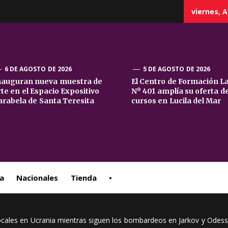
viernes, A
6 DE AGOSTO DE 2026
5 DE AGOSTO DE 2026
nauguran nueva muestra de
El Centro de Formación L
rte en el Espacio Expositivo
Nº 401 amplía su oferta d
sta
arabela de Santa Teresita
cursos en Lucila del Mar
ral
a
Nacionales
Tienda
•
ocales en Ucrania mientras siguen los bombardeos en Jarkov y Odes