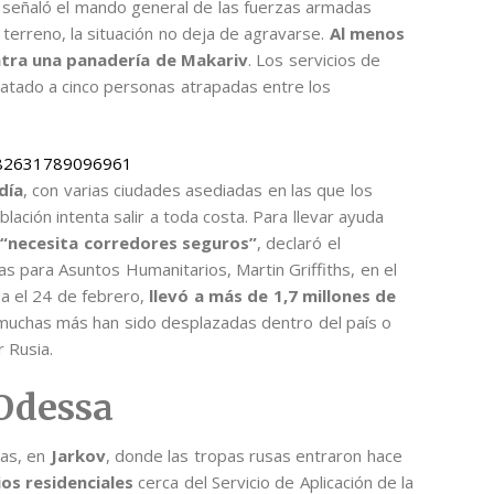
”, señaló el mando general de las fuerzas armadas
 terreno, la situación no deja de agravarse.
Al menos
tra una panadería de Makariv
. Los servicios de
atado a cinco personas atrapadas entre los
0882631789096961
día
, con varias ciudades asediadas en las que los
lación intenta salir a toda costa. Para llevar ayuda
 “necesita corredores seguros”
, declaró el
s para Asuntos Humanitarios, Martin Griffiths, en el
da el 24 de febrero,
llevó a más de 1,7 millones de
 muchas más han sido desplazadas dentro del país o
 Rusia.
 Odessa
ias, en
Jarkov
, donde las tropas rusas entraron hace
os residenciales
cerca del Servicio de Aplicación de la