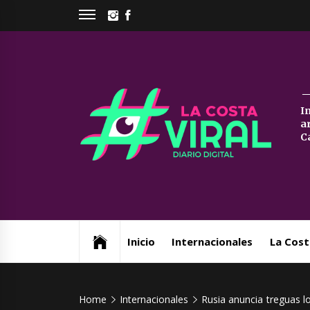
Skip
INSTAGRAM
FACEBOOK
to
content
La
I
a
Co
C
Vi
Web de noticias del Partido de La Costa
Inicio
Internacionales
La Cost
Home
Internacionales
Rusia anuncia treguas l