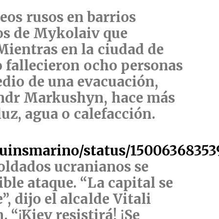
os rusos en barrios
ios de Mykolaiv que
 Mientras
en la ciudad de
 fallecieron ocho personas
edio de una evacuación,
andr Markushyn,
hace más
luz, agua o calefacción
.
aquinsmarino/status/1500636835
 soldados ucranianos se
ble ataque. “La capital se
, dijo el alcalde Vitali
 “¡Kiev resistirá! ¡Se