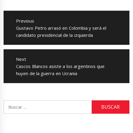
Navegación
de
Previous
entradas
Previous
Gustavo Petro arrasó en Colombia y será el
post:
candidato presidencial de la izquierda
Next
Next
Cascos Blancos asiste a los argentinos que
post:
huyen de la guerra en Ucrania
Buscar: