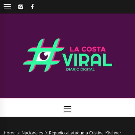
Skip
INSTAGRAM
FACEBOOK
to
content
La Costa
Web de noticias del Partido de La Costa
Viral
Primary
Menu
Home
Nacionales
Repudio al ataque a Cristina Kirchner