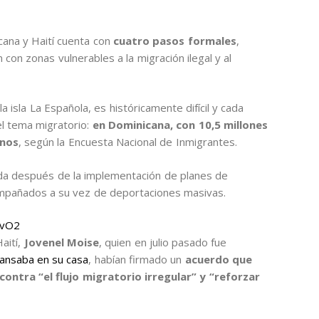
cana y Haití cuenta con
cuatro pasos formales
,
con zonas vulnerables a la migración ilegal y al
 isla La Española, es históricamente difícil y cada
l tema migratorio:
en Dominicana, con 10,5 millones
anos
, según la Encuesta Nacional de Inmigrantes.
ada después de la implementación de planes de
mpañados a su vez de deportaciones masivas.
nvO2
aití,
Jovenel Moise
, quien en julio pasado fue
ansaba en su casa
, habían firmado un
acuerdo que
ntra “el flujo migratorio irregular” y “reforzar