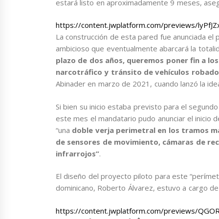
estará listo en aproximadamente 9 meses, aseg
https://content.jwplatform.com/previews/lyPfJZ
La construcción de esta pared fue anunciada e
ambicioso que eventualmente abarcará la totali
plazo de dos años, queremos poner fin a los
narcotráfico y tránsito de vehículos roba
Abinader en marzo de 2021, cuando lanzó la ide
Si bien su inicio estaba previsto para el segun
este mes el mandatario pudo anunciar el inicio de
“una
doble verja perimetral en los tramos má
de sensores de movimiento, cámaras de reco
infrarrojos”
.
El diseño del proyecto piloto para este “perímetro
dominicano, Roberto Álvarez, estuvo a cargo de
https://content.jwplatform.com/previews/QG