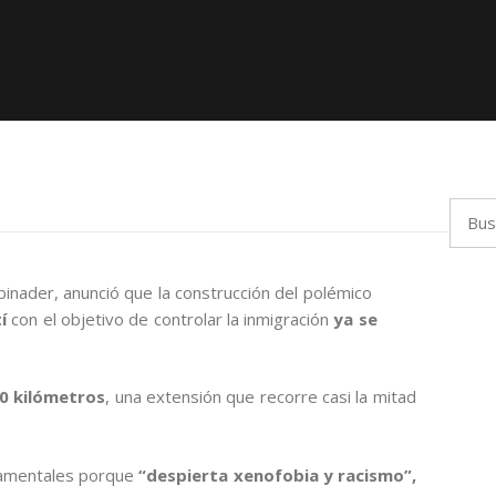
Busca
Abinader, anunció que la construcción del polémico
tí
con el objetivo de controlar la inmigración
ya se
0 kilómetros
, una extensión que recorre casi la mitad
namentales porque
“despierta xenofobia y racismo”,