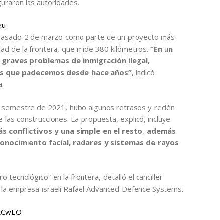
uraron las autoridades.
xu
l pasado 2 de marzo como parte de un proyecto más
dad de la frontera, que mide 380 kilómetros.
“En un
 graves problemas de inmigración ilegal,
dos que padecemos desde hace años”
, indicó
a.
do semestre de 2021, hubo algunos retrasos y recién
 las construcciones. La propuesta, explicó, incluye
s conflictivos y una simple en el resto
,
además
nocimiento facial, radares y sistemas de rayos
 tecnológico” en la frontera, detalló el canciller
 la empresa israelí Rafael Advanced Defence Systems.
ORCwEO