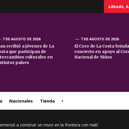
sábado, A
7 DE AGOSTO DE 2026
7 DE AGOSTO DE 2026
uan recibió a jóvenes de La
El Coro de La Costa brind
osta que participan de
concierto en apoyo al Cor
sta
ntercambios culturales en
Nacional de Niños
istintos países
ral
a
Nacionales
Tienda
•
omenzó a construir un muro en la frontera con Haití