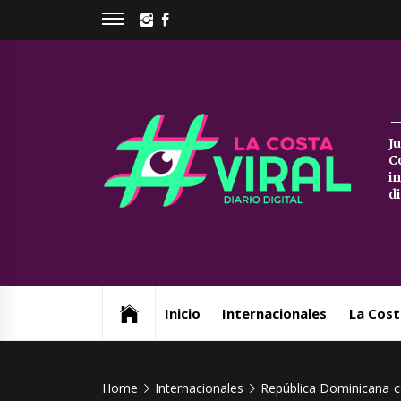
Skip
INSTAGRAM
FACEBOOK
to
content
La
J
C
Co
i
d
Vi
Web de noticias del Partido de La Costa
Inicio
Internacionales
La Cost
Home
Internacionales
República Dominicana c