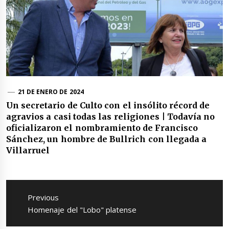
21 DE ENERO DE 2024
Un secretario de Culto con el insólito récord de
agravios a casi todas las religiones | Todavía no
oficializaron el nombramiento de Francisco
Sánchez, un hombre de Bullrich con llegada a
Villarruel
Navegación
de
Previous
entradas
Previous
Homenaje del "Lobo" platense
post: