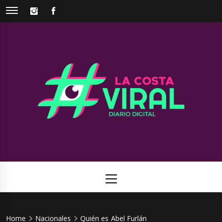
Skip
INSTAGRAM
FACEBOOK
to
content
La Costa
Web de noticias del Partido de La Costa
Viral
Primary
Menu
Home
Nacionales
Quién es Abel Furlán