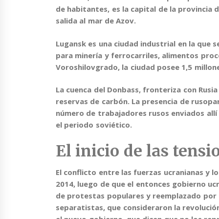
de habitantes, es la capital de la provincia 
salida al mar de Azov.
Lugansk
es
una ciudad industrial
en la que s
para minería y ferrocarriles
, alimentos pro
Voroshilovgrado, la ciudad posee 1,5 millon
La cuenca del Donbass
, fronteriza con Rusia
reservas de carbón
. La presencia de rusopa
número de trabajadores rusos enviados allí
el periodo soviético.
El inicio de las tensi
El conflicto
entre las fuerzas ucranianas y 
2014
, luego de que el entonces gobierno ucr
de protestas populares y reemplazado por o
separatistas, que consideraron la revoluci
el nuevo gobierno, que dicen que no los rep