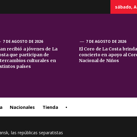
sábado, A
7 DE AGOSTO DE 2026
7 DE AGOSTO DE 2026
uan recibió a jóvenes de La
El Coro de La Costa brind
osta que participan de
concierto en apoyo al Cor
sta
ntercambios culturales en
Nacional de Niños
istintos países
ral
a
Nacionales
Tienda
•
sk, las repúblicas separatistas