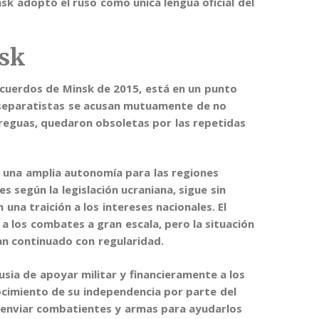
sk adoptó el ruso como única lengua oficial del
nsk
 Acuerdos de Minsk de 2015,
está en un punto
s separatistas se acusan mutuamente de no
treguas, quedaron obsoletas por las repetidas
 una amplia autonomía para las regiones
es según la legislación ucraniana
, sigue sin
una traición a los intereses nacionales. El
a los combates a gran escala, pero la situación
an continuado con regularidad.
usia de apoyar militar y financieramente a los
ocimiento de su independencia por parte del
a enviar combatientes y armas para ayudarlos