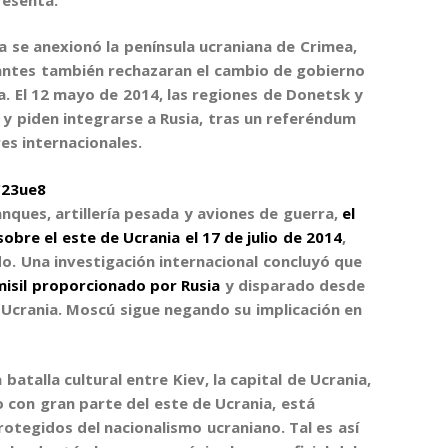
a se anexionó la península ucraniana de Crimea
,
antes también rechazaran el cambio de gobierno
a
.
El 12 mayo de 2014, las regiones de Donetsk y
y piden integrarse a Rusia, tras un referéndum
s internacionales.
C23ue8
anques, artillería pesada y aviones de guerra,
el
sobre el este de Ucrania el 17 de julio de 2014
,
o. Una investigación internacional concluyó que
misil proporcionado por Rusia
y disparado desde
n Ucrania. Moscú sigue negando su implicación en
batalla cultural entre Kiev
, la capital de Ucrania,
o con gran parte del este de Ucrania, está
otegidos del nacionalismo ucraniano. Tal es así