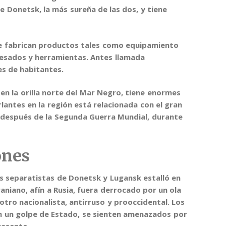
de Donetsk, la más sureña de las dos, y tiene
e fabrican productos tales como
equipamiento
cesados y herramientas. Antes llamada
es de habitantes.
 en la orilla norte del Mar Negro,
tiene enormes
rlantes en la región está relacionada con el gran
 después de la Segunda Guerra Mundial, durante
ones
los separatistas de Donetsk y Lugansk
estalló en
aniano, afín a Rusia, fuera derrocado por un ola
tro nacionalista, antirruso y prooccidental. Los
ón un golpe de Estado, se sienten amenazados por
resenta.