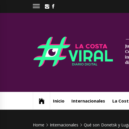
Skip
INSTAGRAM
FACEBOOK
to
content
La
J
C
Co
i
d
Vi
Web de noticias del Partido de La Costa
Inicio
Internacionales
La Cost
Home
Internacionales
Qué son Donetsk y Lugan