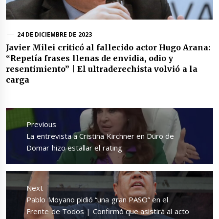
24 DE DICIEMBRE DE 2023
Javier Milei criticó al fallecido actor Hugo Arana:
“Repetía frases llenas de envidia, odio y
resentimiento” | El ultraderechista volvió a la
carga
Navegación
de
Previous
entradas
Previous
La entrevista a Cristina Kirchner en Duro de
post:
Domar hizo estallar el rating
Next
Next
Pablo Moyano pidió “una gran PASO” en el
post:
Frente de Todos | Confirmó que asistirá al acto