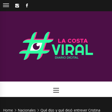
Skip
INSTAGRAM
FACEBOOK
to
content
La Costa
Web de noticias del Partido de La Costa
Viral
Primary
Menu
Home
Nacionales
Qué dijo y qué dejó entrever Cristina