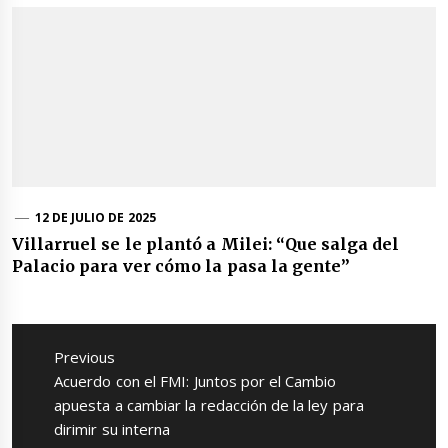
12 DE JULIO DE 2025
Villarruel se le plantó a Milei: “Que salga del
Palacio para ver cómo la pasa la gente”
Navegación
de
Previous
entradas
Previous
Acuerdo con el FMI: Juntos por el Cambio
post:
apuesta a cambiar la redacción de la ley para
dirimir su interna