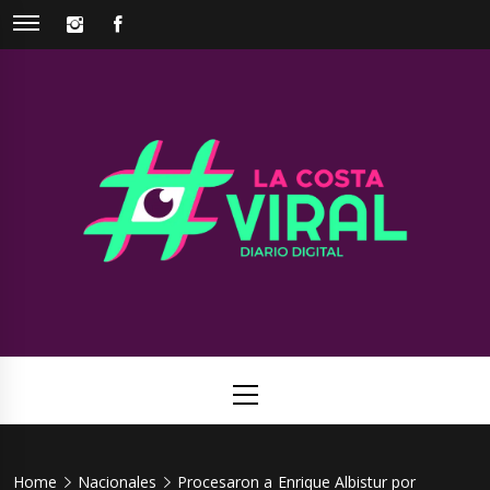
Skip
INSTAGRAM
FACEBOOK
to
content
La Costa
Web de noticias del Partido de La Costa
Viral
Primary
Menu
Home
Nacionales
Procesaron a Enrique Albistur por