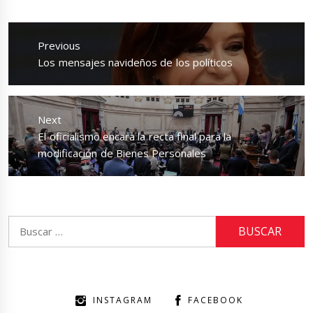
Navegación
de
Previous
entradas
Previous
Los mensajes navideños de los políticos
post:
Next
Next
El oficialismo encara la recta final para la
post:
modificación de Bienes Personales
Buscar:
INSTAGRAM
FACEBOOK