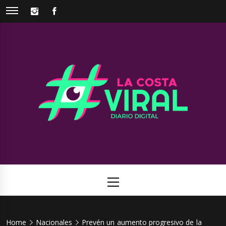
Skip
INSTAGRAM
FACEBOOK
to
content
La Costa
Web de noticias del Partido de La Costa
Viral
Primary
Menu
Home
Nacionales
Prevén un aumento progresivo de la