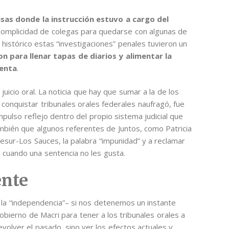
sas donde la instrucción estuvo a cargo del
 complicidad de colegas para quedarse con algunas de
o histórico estas “investigaciones” penales tuvieron un
on para llenar tapas de diarios y alimentar la
denta
.
juicio oral. La noticia que hay que sumar a la de los
onquistar tribunales orales federales naufragó, fue
mpulso reflejo dentro del propio sistema judicial que
mbién que algunos referentes de Juntos, como Patricia
otesur-Los Sauces, la palabra “impunidad” y a reclamar
an cuando una sentencia no les gusta.
ente
 la “independencia”– si nos detenemos un instante
obierno de Macri para tener a los tribunales orales a
evolver el pasado, sino ver los efectos actuales y