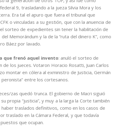
so la generación de otros TOF, y así fue como
 federal 9, trasladando a la jueza Silvia Mora y los
rra. Era tal el apuro que fuera el tribunal que
CFK o vinculadas a su gestión, que con la anuencia de
l sorteo de expedientes sin tener la habilitación de
s del Memorándum y la de la “ruta del dinero K”, como
aro Báez por lavado.
a que frenó aquel invento
: anuló el sorteo de
n de los jueces. Votaron Horacio Rosatti, Juan Carlos
zo montar en cólera al exministro de Justicia, Germán
 peronista” entre los cortesanos.
ueces/zas quedó trunca. El gobierno de Macri siguió
su propia “justicia”, y muy a la larga la Corte también
 haber traslados definitivos, como en los casos de
or traslado en la Cámara Federal, y que todavía
s puestos que ocupan.