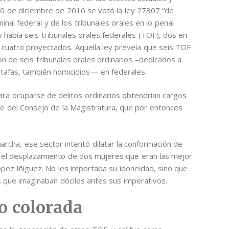
 30 de diciembre de 2016 se votó la ley 27307 “de
minal federal y de los tribunales orales en lo penal
abía seis tribunales orales federales (TOF), dos en
cuatro proyectados. Aquella ley preveía que seis TOF
n de seis tribunales orales ordinarios –dedicados a
stafas, también homicidios— en federales.
ara ocuparse de delitos ordinarios obtendrían cargos
mple del Consejo de la Magistratura, que por entonces
rcha, ese sector intentó dilatar la conformación de
con el desplazamiento de dos mujeres que eran las mejor
pez Iñíguez. No les importaba su idoneidad, sino que
 que imaginaban dóciles antes sus imperativos.
so colorada