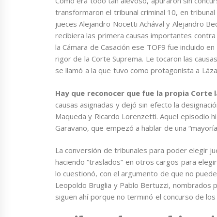
Como era todo tan alevoso, apuraron sin concur
transformaron el tribunal criminal 10, en tribunal
jueces Alejandro Nocetti Achával y Alejandro Bece
recibiera las primera causas importantes contra 
la Cámara de Casación ese TOF9 fue incluido en e
rigor de la Corte Suprema. Le tocaron las causa
se llamó a la que tuvo como protagonista a Láz
Hay que reconocer que fue la propia Corte l
causas asignadas y dejó sin efecto la designació
Maqueda y Ricardo Lorenzetti. Aquel episodio hi
Garavano, que empezó a hablar de una “mayoría
La conversión de tribunales para poder elegir j
haciendo “traslados” en otros cargos para elegir 
lo cuestionó, con el argumento de que no puede
Leopoldo Bruglia y Pablo Bertuzzi, nombrados p
siguen ahí porque no terminó el concurso de lo