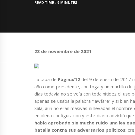
READ TIME : 9 MINUTES
28 de noviembre de 2021
La tapa de
Página/12
del 9 de enero de 2017 m
año como presidente, con toga y un martillo de j
días todavía no se veía con toda nitidez el uso po
apenas se usaba la palabra “lawfare” y si bien h
Sala, aún no eran masivas ni llevaban el nombre d
en plena configuración y este diario advirtió que 
había aprobado sin mucho ruido una ley qu
batalla contra sus adversarios políticos
: cr