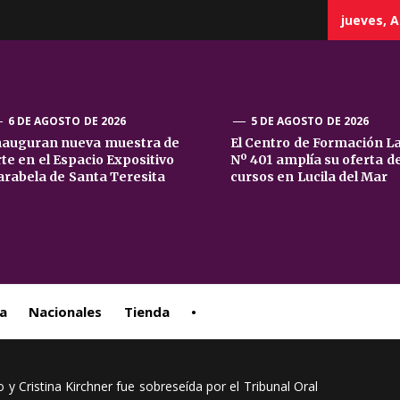
jueves, A
6 DE AGOSTO DE 2026
5 DE AGOSTO DE 2026
nauguran nueva muestra de
El Centro de Formación L
rte en el Espacio Expositivo
Nº 401 amplía su oferta d
sta
arabela de Santa Teresita
cursos en Lucila del Mar
ral
a
Nacionales
Tienda
•
y Cristina Kirchner fue sobreseída por el Tribunal Oral