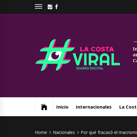
Skip
INSTAGRAM
FACEBOOK
to
content
La
I
a
Co
C
Vi
Web de noticias del Partido de La Costa
Inicio
Internacionales
La Cost
Home
Nacionales
Por qué fracasó el macrismo 