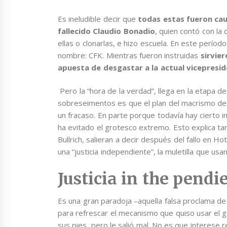
Es ineludible decir que
todas estas fueron cau
fallecido Claudio Bonadio
, quien contó con la
ellas o clonarlas, e hizo escuela. En este períod
nombre: CFK. Mientras fueron instruidas
sirvier
apuesta de desgastar a la actual vicepresi
Pero la “hora de la verdad”, llega en la etapa de 
sobreseimentos es que el plan del macrismo de c
un fracaso. En parte porque todavía hay cierto i
ha evitado el grotesco extremo. Esto explica ta
Bullrich, salieran a decir después del fallo en H
una “justicia independiente”, la muletilla que us
Justicia in the pendi
Es una gran paradoja –aquella falsa proclama de
para refrescar el mecanismo que quiso usar el g
sus pies, pero le salió mal. No es que interese r