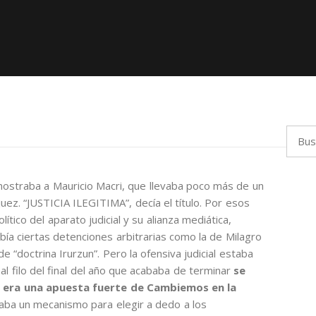
Busca
ostraba a Mauricio Macri, que llevaba poco más de un
uez. “JUSTICIA ILEGITIMA”, decía el título. Por esos
lítico del aparato judicial y su alianza mediática,
abía ciertas detenciones arbitrarias como la de Milagro
e “doctrina Irurzun”. Pero la ofensiva judicial estaba
al filo del final del año que acababa de terminar
se
e era una apuesta fuerte de Cambiemos en la
eaba un mecanismo para elegir a dedo a los