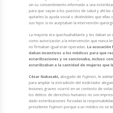
sin su consentimiento informado a una esteriliza
para que vayan a los puestos de salud y ahí las
quitarles la ayuda social o diciéndoles que ellas 
sus hijos si no aceptaban la intervención quirúrg
La mayoría era quechuahablante y les daban un 
como autorización a la intervención que nunca l
no firmaban igual eran operadas.
La acusación 
daban incentivos a los médicos para que rea
esterilizaciones y se sancionaba, incluso co
esterilizaban a la cantidad de mujeres que 
César Nakasaki,
abogado de Fujimori, le adelan
para ampliar la extradición del exdictador alegan
lesiones graves ocurrió en un contexto de viol
los delitos de derechos humanos no son impres
dado esterilizaciones forzadas la responsabilida
presidente Fujimori porque a un médico no se l