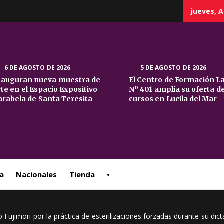
jueves, A
6 DE AGOSTO DE 2026
5 DE AGOSTO DE 2026
nauguran nueva muestra de
El Centro de Formación L
rte en el Espacio Expositivo
Nº 401 amplía su oferta d
sta
arabela de Santa Teresita
cursos en Lucila del Mar
ral
a
Nacionales
Tienda
•
 Fujimori por la práctica de esterilizaciones forzadas durante su dic