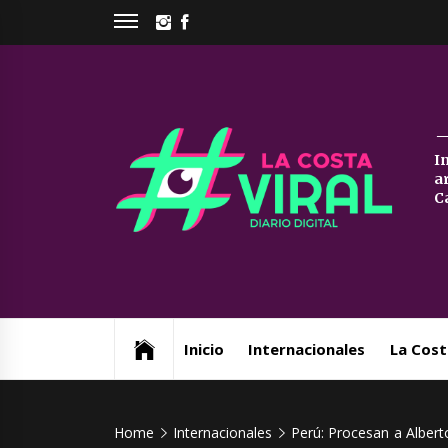
Skip
INSTAGRAM
FACEBOOK
to
content
La
I
a
Co
C
Vi
Web de noticias del Partido de La Costa
Inicio
Internacionales
La Cost
Home
Internacionales
Perú: Procesan a Alberto