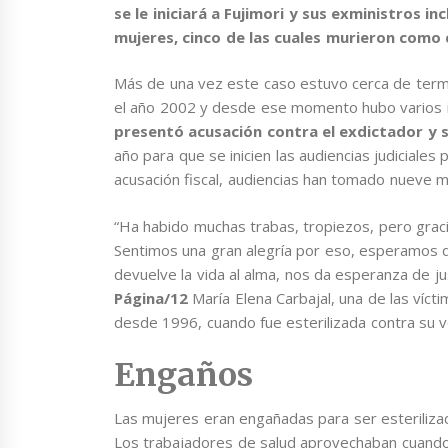
se le iniciará a Fujimori y sus exministros in
mujeres, cinco de las cuales murieron como 
Más de una vez este caso estuvo cerca de termina
el año 2002 y desde ese momento hubo varios i
presentó acusación contra el exdictador y 
año para que se inicien las audiencias judiciales p
acusación fiscal, audiencias han tomado nueve 
“Ha habido muchas trabas, tropiezos, pero gracia
Sentimos una gran alegría por eso, esperamos qu
devuelve la vida al alma, nos da esperanza de jus
Página/12
María Elena Carbajal, una de las vícti
desde 1996, cuando fue esterilizada contra su v
Engaños
Las mujeres eran engañadas para ser esterilizad
Los trabajadores de salud aprovechaban cuando 