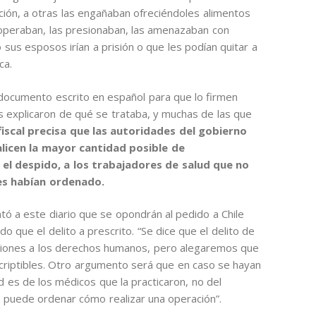
ción, a otras las engañaban ofreciéndoles alimentos
 operaban, las presionaban, las amenazaban con
o sus esposos irían a prisión o que les podían quitar a
ica.
documento escrito en español para que lo firmen
es explicaron de qué se trataba, y muchas de las que
fiscal precisa que las autoridades del gobierno
licen la mayor cantidad posible de
n el despido, a los trabajadores de salud que no
les habían ordenado.
tó a este diario que se opondrán al pedido a Chile
do que el delito a prescrito. “Se dice que el delito de
aciones a los derechos humanos, pero alegaremos que
criptibles. Otro argumento será que en caso se hayan
d es de los médicos que la practicaron, no del
e puede ordenar cómo realizar una operación”.