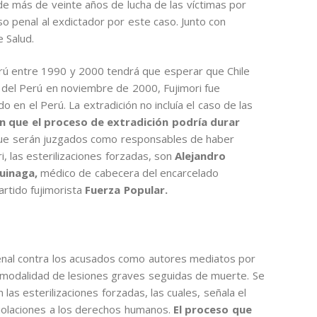
 más de veinte años de lucha de las víctimas por
eso penal al exdictador por este caso. Junto con
 Salud.
 Perú entre 1990 y 2000 tendrá que esperar que Chile
r del Perú en noviembre de 2000, Fujimori fue
 en el Perú. La extradición no incluía el caso de las
n que el proceso de extradición podría durar
que serán juzgados como responsables de haber
ri, las esterilizaciones forzadas, son
Alejandro
uinaga,
médico de cabecera del encarcelado
rtido fujimorista
Fuerza Popular.
penal contra los acusados como autores mediatos por
 la modalidad de lesiones graves seguidas de muerte. Se
las esterilizaciones forzadas, las cuales, señala el
iolaciones a los derechos humanos.
El proceso que