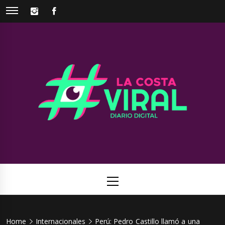
Skip
INSTAGRAM
FACEBOOK
to
content
La Costa
Web de noticias del Partido de La Costa
Viral
Primary
Menu
Home
Internacionales
Perú: Pedro Castillo llamó a una