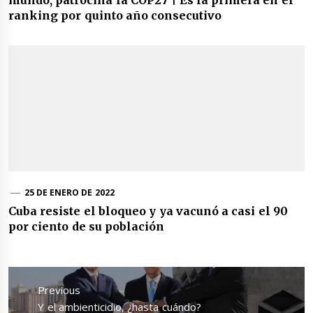
mundo, patrocina la COP27 | Es la primera en el
ranking por quinto año consecutivo
25 DE ENERO DE 2022
Cuba resiste el bloqueo y ya vacunó a casi el 90
por ciento de su población
Navegación
de
Previous
entradas
Previous
Y el ambienticidio, ¿hasta cuándo?