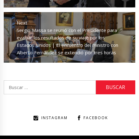
post:
Next
Next
Sergio Massa se reunió con el Presidente para
post:
evaluar los resultados de su viaje por los
Estados Unidos | El encuentro del ministro con
Alberto Fernández se extendió por tres horas
Buscar:
INSTAGRAM
FACEBOOK