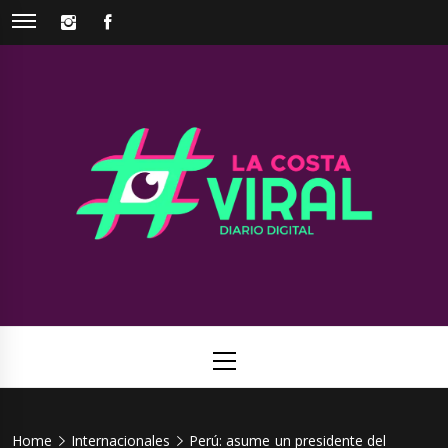
Skip
INSTAGRAM
FACEBOOK
to
content
La Costa
Web de noticias del Partido de La Costa
Viral
Primary
Menu
Home
Internacionales
Perú: asume un presidente del