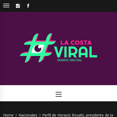
Skip
INSTAGRAM
FACEBOOK
to
content
La Costa
Web de noticias del Partido de La Costa
Viral
Primary
Menu
Home
Nacionales
Perfil de Horacio Rosatti, presidente de la