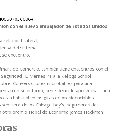
844066070360064
unión con el nuevo embajador de Estados Unidos
 relación bilateral,
efensa del sistema
 ese encuentro.
Cámara de Comercio, también tiene encuentros con el
Seguridad. El viernes irá a la Kellogs School
 sobre “Conversaciones improbables para una
uentan en su entorno, tiene decidido aprovechar cada
no tan habitual en las giras de presidenciables
-semillero de los Chicago boy’s, seguidores del
con otro premio Nobel de Economía James Heckman.
bras