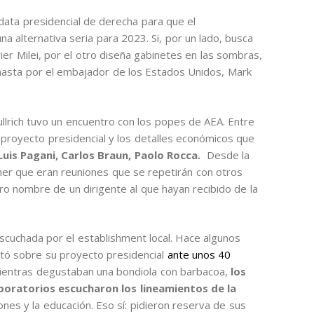
idata presidencial de derecha para que el
una alternativa seria para 2023. Si, por un lado, busca
ier Milei, por el otro diseña gabinetes en las sombras,
 hasta por el embajador de los Estados Unidos, Mark
ullrich tuvo un encuentro con los popes de AEA. Entre
proyecto presidencial y los detalles económicos que
is Pagani, Carlos Braun, Paolo Rocca.
Desde la
ner que eran reuniones que se repetirán con otros
ro nombre de un dirigente al que hayan recibido de la
escuchada por el establishment local. Hace algunos
tó sobre su proyecto presidencial
ante unos 40
Mientras degustaban una bondiola con barbacoa,
los
aboratorios escucharon los lineamientos de la
ones y la educación. Eso sí: pidieron reserva de sus