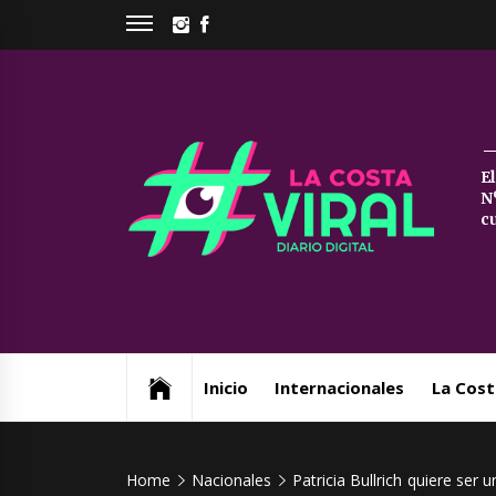
Skip
INSTAGRAM
FACEBOOK
to
content
La
E
N
Co
c
Vi
Web de noticias del Partido de La Costa
Inicio
Internacionales
La Cost
Home
Nacionales
Patricia Bullrich quiere se