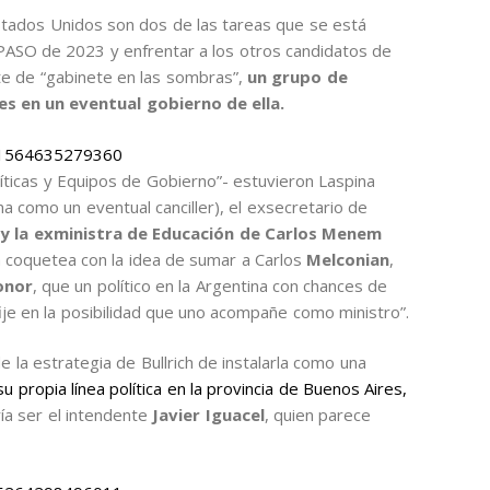
stados Unidos son dos de las tareas que se está
s PASO de 2023 y enfrentar a los otros candidatos de
te de “gabinete en las sombras”,
un grupo de
s en un eventual gobierno de ella.
911564635279360
líticas y Equipos de Gobierno”- estuvieron Laspina
a como un eventual canciller), el exsecretario de
y la exministra de Educación de Carlos Menem
n coquetea con la idea de sumar a Carlos
Melconian
,
onor
, que un político en la Argentina con chances de
ije en la posibilidad que uno acompañe como ministro”.
 la estrategia de Bullrich de instalarla como una
u propia línea política en la provincia de Buenos Aires,
ía ser el intendente
Javier Iguacel
, quien parece