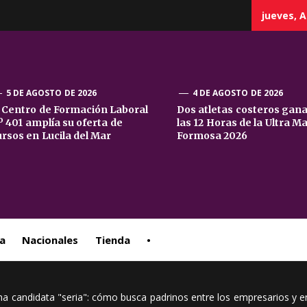
jueves, A
5 DE AGOSTO DE 2026
4 DE AGOSTO DE 2026
l Centro de Formación Laboral
Dos atletas costeros gan
º 401 amplía su oferta de
las 12 Horas de la Ultra M
sta
ursos en Lucila del Mar
Formosa 2026
ral
a
Nacionales
Tienda
•
r una candidata "seria": cómo busca padrinos entre los empresarios y 