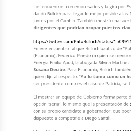
Los encuentros con empresarios y la gira por E
dando Bullrich para llegar lo mejor posible a la
Juntos por el Cambio. También mostró una suer
dirigentes que podrían ocupar puestos clave
https://twitter.com/PatoBullrich/status/1509
En ese encuentro -al que Bullrich bautizó de “Po
(Economía), Federico Pinedo (a quien se mencion
Energía Emilio Apud, la abogada Silvina Martínez
Susana Decibe
. Para Economía, Bullrich tambié
quien dijo al respecto: “
Yo lo tomo como un h
ser presidente como es el caso de Patricia, se f
El mostrar un equipo de Gobierno forma parte de
opción “seria”, lo mismo que la presentación de
s
con su propio candidato a gobernador, que podr
dispuesto a competirle a Diego Santilli.