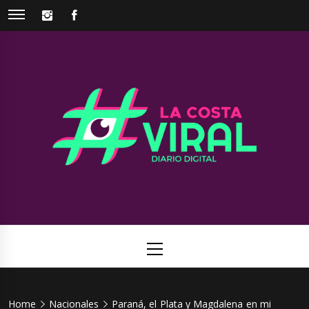
Skip
INSTAGRAM
FACEBOOK
to
content
La Costa
Web de noticias del Partido de La Costa
Viral
Primary
Menu
Home
Nacionales
Paraná, el Plata y Magdalena en mi