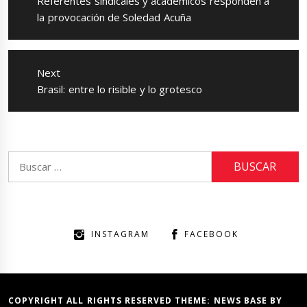
Referentes sindicales y académicos responden a
post:
la provocación de Soledad Acuña
Next
Next
Brasil: entre lo risible y lo grotesco
post:
Buscar:
INSTAGRAM
FACEBOOK
COPYRIGHT ALL RIGHTS RESERVED THEME:
NEWS BASE
BY