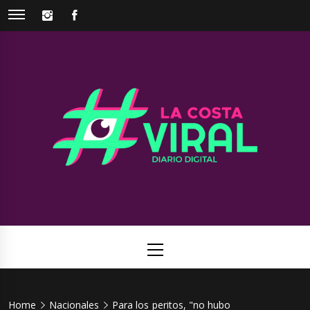
Skip
INSTAGRAM
FACEBOOK
to
content
La Costa
Web de noticias del Partido de La Costa
Viral
Primary
Menu
Home
Nacionales
Para los peritos, "no hubo