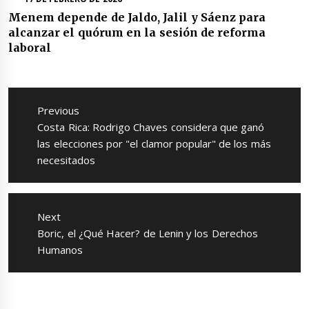
Menem depende de Jaldo, Jalil y Sáenz para
alcanzar el quórum en la sesión de reforma
laboral
Navegación
de
Previous
entradas
Previous
Costa Rica: Rodrigo Chaves considera que ganó
post:
las elecciones por "el clamor popular" de los más
necesitados
Next
Next
Boric, el ¿Qué Hacer? de Lenin y los Derechos
post:
Humanos