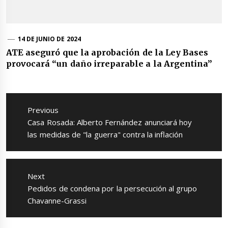
14 DE JUNIO DE 2024
ATE aseguró que la aprobación de la Ley Bases
provocará “un daño irreparable a la Argentina”
Navegación
de
Previous
entradas
Previous
Casa Rosada: Alberto Fernández anunciará hoy
post:
las medidas de "la guerra" contra la inflación
Next
Next
Pedidos de condena por la persecución al grupo
post:
Chavanne-Grassi