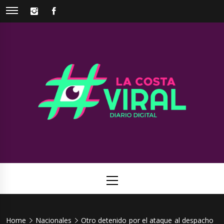
Skip
INSTAGRAM
FACEBOOK
to
content
La Costa
Web de noticias del Partido de La Costa
Viral
Primary
Menu
Home
Nacionales
Otro detenido por el ataque al despacho