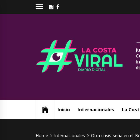
Skip
INSTAGRAM
FACEBOOK
to
content
La
J
C
Co
i
d
Vi
Web de noticias del Partido de La Costa
Inicio
Internacionales
La Cost
Home
Internacionales
Otra crisis seria en el B