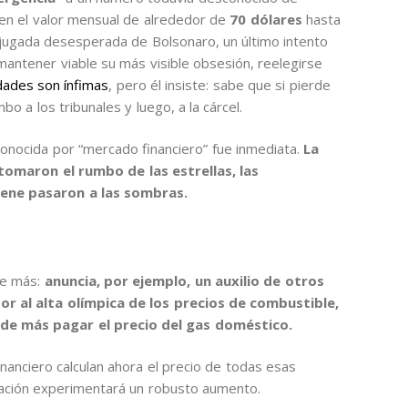
 en el valor mensual de alrededor de
70 dólares
hasta
 jugada desesperada de Bolsonaro, un último intento
mantener viable su más visible obsesión, reelegirse
idades son ínfimas
, pero él insiste: sabe que si pierde
o a los tribunales y luego, a la cárcel.
 conocida por “mercado financiero” fue inmediata.
La
tomaron el rumbo de las estrellas, las
iene pasaron a las sombras.
re más:
anuncia, por ejemplo, un auxilio de otros
r al alta olímpica de los precios de combustible,
de más pagar el precio del gas doméstico.
nanciero calculan ahora el precio de todas esas
flación experimentará un robusto aumento.