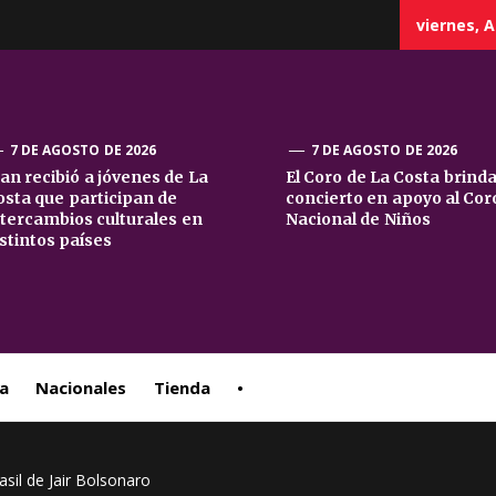
viernes, A
7 DE AGOSTO DE 2026
7 DE AGOSTO DE 2026
uan recibió a jóvenes de La
El Coro de La Costa brind
osta que participan de
concierto en apoyo al Cor
sta
ntercambios culturales en
Nacional de Niños
istintos países
ral
a
Nacionales
Tienda
•
rasil de Jair Bolsonaro