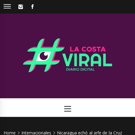
Skip
INSTAGRAM
FACEBOOK
to
content
La Costa
Web de noticias del Partido de La Costa
Viral
Primary
Menu
Home
Internacionales
Nicaragua echó al jefe de la Cruz