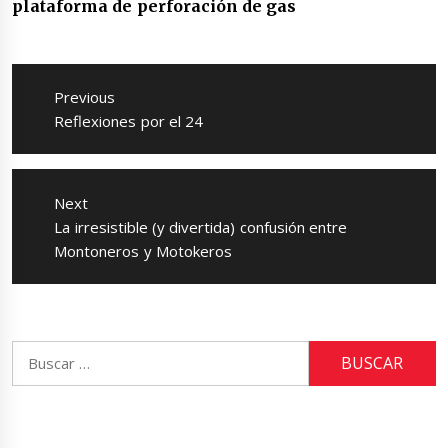
plataforma de perforación de gas
Navegación
de
Previous
entradas
Previous
Reflexiones por el 24
post:
Next
Next
La irresistible (y divertida) confusión entre
post:
Montoneros y Motokeros
Buscar: