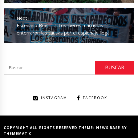
Next
Next
Escenario Brasil | Los jueces macristas
post:
enterraron las causas por el espionaje ilegal
Buscar:
INSTAGRAM
FACEBOOK
COPYRIGHT ALL RIGHTS RESERVED THEME:
NEWS BASE
BY
THEMEMATIC