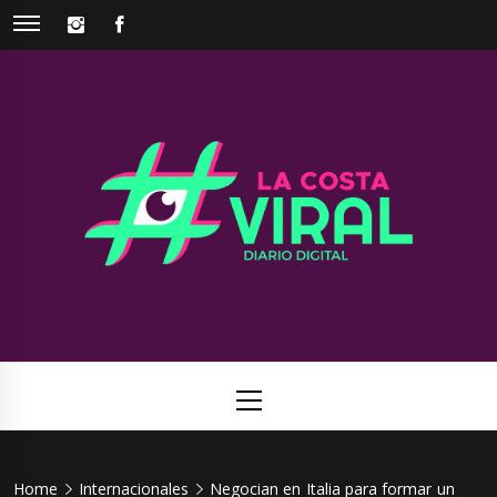
Skip
INSTAGRAM
FACEBOOK
to
content
La Costa
Web de noticias del Partido de La Costa
Viral
Primary
Menu
Home
Internacionales
Negocian en Italia para formar un