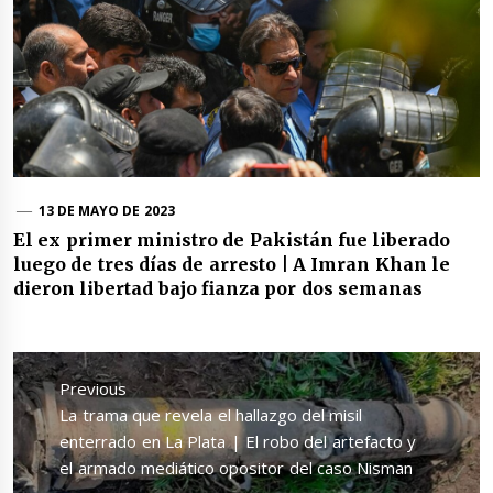
13 DE MAYO DE 2023
El ex primer ministro de Pakistán fue liberado
luego de tres días de arresto | A Imran Khan le
dieron libertad bajo fianza por dos semanas
Navegación
de
Previous
entradas
Previous
La trama que revela el hallazgo del misil
post:
enterrado en La Plata | El robo del artefacto y
el armado mediático opositor del caso Nisman