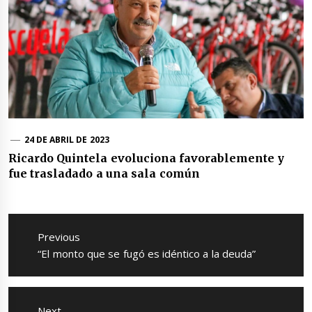
24 DE ABRIL DE 2023
Ricardo Quintela evoluciona favorablemente y
fue trasladado a una sala común
Navegación
de
Previous
entradas
Previous
“El monto que se fugó es idéntico a la deuda”
post:
Next