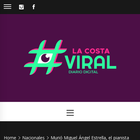
Skip
INSTAGRAM
FACEBOOK
to
content
La Costa
Web de noticias del Partido de La Costa
Viral
Primary
Menu
Home
Nacionales
Murió Miguel Ángel Estrella, el pianista