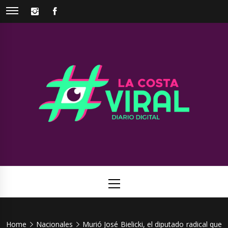
Skip
INSTAGRAM
FACEBOOK
to
content
La Costa
Web de noticias del Partido de La Costa
Viral
Primary
Menu
Home
Nacionales
Murió José Bielicki, el diputado radical que