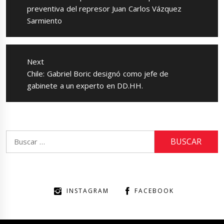
post:
preventiva del represor Juan Carlos Vázquez
Sarmiento
Next
Next
Chile: Gabriel Boric designó como jefe de
post:
gabinete a un experto en DD.HH.
Buscar:
INSTAGRAM
FACEBOOK