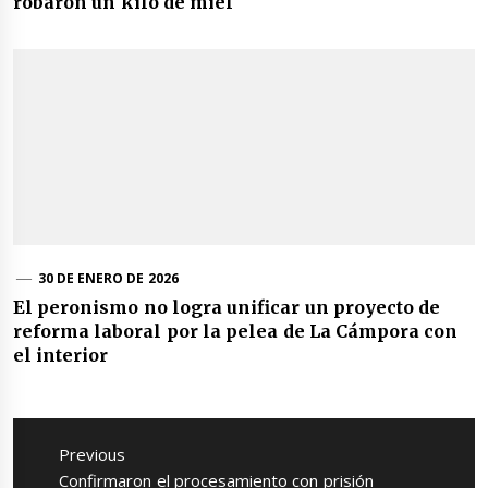
robaron un kilo de miel
30 DE ENERO DE 2026
El peronismo no logra unificar un proyecto de
reforma laboral por la pelea de La Cámpora con
el interior
Navegación
de
Previous
entradas
Previous
Confirmaron el procesamiento con prisión