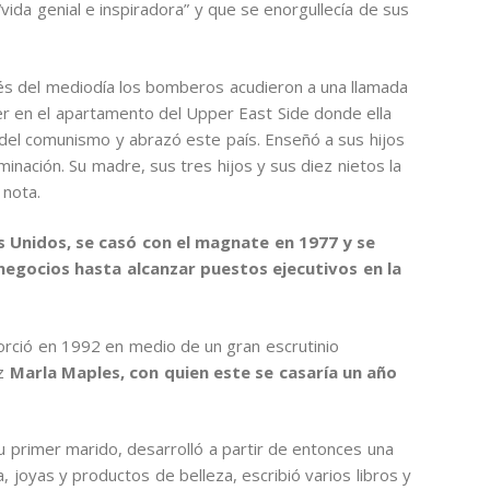
vida genial e inspiradora” y que se enorgullecía de sus
és del mediodía los bomberos acudieron a una llamada
jer en el apartamento del Upper East Side donde ella
 del comunismo y abrazó este país. Enseñó a sus hijos
inación. Su madre, sus tres hijos y sus diez nietos la
 nota.
 Unidos, se casó con el magnate en 1977 y se
negocios hasta alcanzar puestos ejecutivos en la
vorció en 1992 en medio de un gran escrutinio
iz
Marla Maples, con quien este se casaría un año
u primer marido, desarrolló a partir de entonces una
a, joyas y productos de belleza, escribió varios libros y