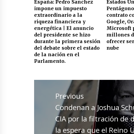
España: Pedro Sanchez
Estados Un
impone un impuesto
Pentágono
extraordinario a la
contrato 
riqueza financiera y
Google, Or
energética | El anuncio
Microsoft 
del presidente se hizo
millones d
durante la primera sesión
ofrecer ser
del debate sobre el estado
nube
de la nación en el
Parlamento.
Navegación
de
Previous
entradas
Previous
Condenan a Joshua Schu
post:
CIA por la filtración d
la espera que el Reino 