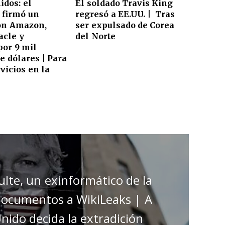
idos: el
El soldado Travis King
 firmó un
regresó a EE.UU. | Tras
con Amazon,
ser expulsado de Corea
acle y
del Norte
por 9 mil
e dólares | Para
vicios en la
lte, un exinformático de la
e documentos a WikiLeaks | A
Unido decida la extradición