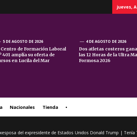
jueves, A
5 DE AGOSTO DE 2026
4 DE AGOSTO DE 2026
l Centro de Formación Laboral
Dos atletas costeros gan
º 401 amplía su oferta de
las 12 Horas de la Ultra M
sta
ursos en Lucila del Mar
Formosa 2026
ral
a
Nacionales
Tienda
•
exesposa del expresidente de Estados Unidos Donald Trump | Tenía