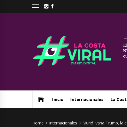
Skip
INSTAGRAM
FACEBOOK
to
content
La
E
N
Co
c
Vi
Web de noticias del Partido de La Costa
Inicio
Internacionales
La Cost
Home
Internacionales
Murió Ivana Trump, la 