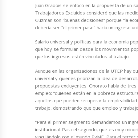
Juan Grabois se enfocó en la propuesta de un sal
Trabajadores Excluidos consideró que las medid
Guzmán son “buenas decisiones” porque “la eco
debería ser “el primer paso” hacia un ingreso uni
Salario universal y políticas para la economía p
que hoy se formulan desde los movimientos popu
que los ingresos estén vinculados al trabajo.
Aunque en las organizaciones de la UTEP hay quie
universal y quienes priorizan la idea de desarro
propuestas excluyentes. Onorato habla de tres 
empleo: “quienes están en la pobreza estructur
aquellos que pueden recuperar la empleabilidad
trabajo, demostrando que que empleo y trabajo
“Para el primer segmento demandamos un ingre
institucional. Para el segundo, que es muy minor
vinculándolo con el mundo PyME. Para el tercer