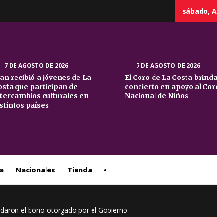
sábado, A
7 DE AGOSTO DE 2026
7 DE AGOSTO DE 2026
uan recibió a jóvenes de La
El Coro de La Costa brind
osta que participan de
concierto en apoyo al Cor
sta
ntercambios culturales en
Nacional de Niños
istintos países
ral
a
Nacionales
Tienda
•
ldaron el bono otorgado por el Gobierno