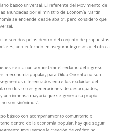
ario básico universal. El referente del Movimiento de
as anunciadas por el ministro de Economía Martín
nomía se enciende desde abajo”, pero consideró que
versal.
opular son dos polos dentro del conjunto de propuestas
lares, uno enfocado en asegurar ingresos y el otro a
nes se inclinan por instalar el reclamo del ingreso
llar la economía popular, para Gildo Onorato no son
segmentos diferenciados entre los excluidos del
al, con dos o tres generaciones de desocupados;
 y una inmensa mayoría que se generó su propio
 no son sinónimos”.
so básico con acompañamiento comunitario e
itario dentro de la economía popular, hay que seguir
 segmento impulsamos la creación de crédito no