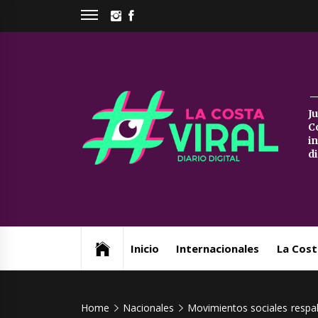
Skip
INSTAGRAM
FACEBOOK
to
content
La
J
C
Co
i
d
Vi
Web de noticias del Partido de La Costa
Inicio
Internacionales
La Cost
Home
Nacionales
Movimientos sociales respa