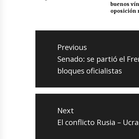
buenos vín
oposición
Navegación
de
Previous
entradas
Previous
Senado: se partió el Fr
post:
bloques oficialistas
Next
Next
El conflicto Rusia – Uc
post: