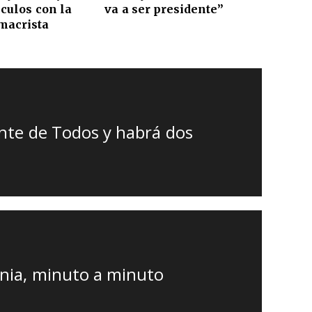
culos con la
va a ser presidente”
 macrista
ente de Todos y habrá dos
rania, minuto a minuto