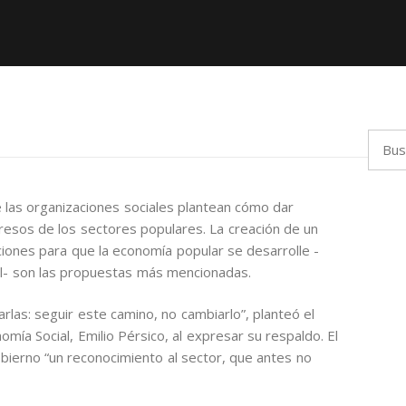
Busca
 las organizaciones sociales plantean cómo dar
esos de los sectores populares. La creación de un
iciones para que la economía popular se desarrolle -
al- son las propuestas más mencionadas.
las: seguir este camino, no cambiarlo”, planteó el
omía Social, Emilio Pérsico, al expresar su respaldo. El
bierno “un reconocimiento al sector, que antes no