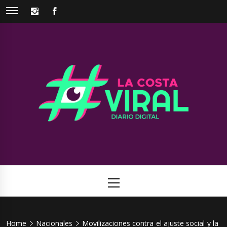
Skip
INSTAGRAM
FACEBOOK
to
content
La Costa
Web de noticias del Partido de La Costa
Viral
Primary
Menu
Home
Nacionales
Movilizaciones contra el ajuste social y la