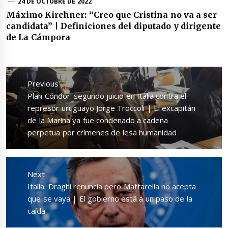
24 DE OCTUBRE DE 2022
Máximo Kirchner: “Creo que Cristina no va a ser
candidata” | Definiciones del diputado y dirigente
de La Cámpora
Navegación
de
Previous
entradas
Previous
Plan Cóndor: segundo juicio en Italia contra el
post:
represor uruguayo Jorge Troccoli | El excapitán
de la Marina ya fue condenado a cadena
perpetua por crímenes de lesa humanidad
Next
Next
Italia: Draghi renuncia pero Mattarella no acepta
post:
que se vaya | El gobierno está a un paso de la
caída