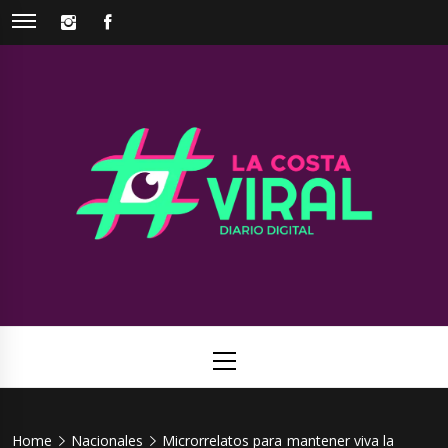
Skip
INSTAGRAM
FACEBOOK
to
content
La Costa
Web de noticias del Partido de La Costa
Viral
Primary
Menu
Home
Nacionales
Microrrelatos para mantener viva la