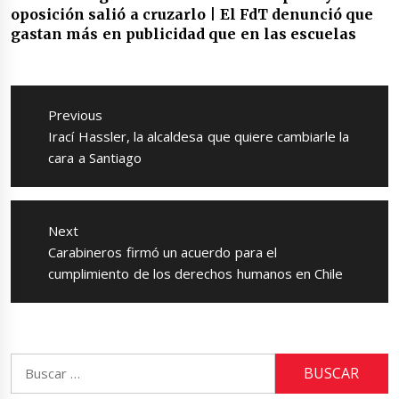
oposición salió a cruzarlo | El FdT denunció que
gastan más en publicidad que en las escuelas
Navegación
de
Previous
entradas
Previous
Irací Hassler, la alcaldesa que quiere cambiarle la
post:
cara a Santiago
Next
Next
Carabineros firmó un acuerdo para el
post:
cumplimiento de los derechos humanos en Chile
Buscar: