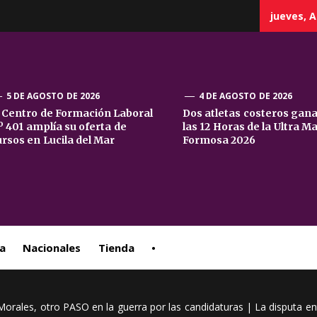
jueves, A
5 DE AGOSTO DE 2026
4 DE AGOSTO DE 2026
l Centro de Formación Laboral
Dos atletas costeros gan
º 401 amplía su oferta de
las 12 Horas de la Ultra M
sta
ursos en Lucila del Mar
Formosa 2026
ral
a
Nacionales
Tienda
•
Morales, otro PASO en la guerra por las candidaturas | La disputa en