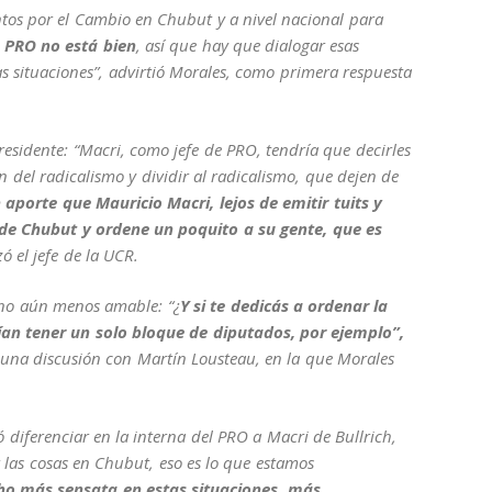
ntos por el Cambio en Chubut
y a nivel nacional para
l PRO no está bien
, así que hay que dialogar esas
as situaciones”, advirtió Morales, como primera respuesta
residente: “Macri, como jefe de PRO, tendría que decirles
n del radicalismo y dividir al radicalismo,
que dejen de
 aporte que Mauricio Macri, lejos de emitir tuits y
 de Chubut y ordene un poquito a su gente, que es
ó el jefe de la UCR.
tono aún menos amable: “¿
Y si te dedicás a ordenar la
ían tener un solo bloque de diputados, por ejemplo”,
e una discusión con Martín Lousteau, en la que Morales
ó diferenciar en la interna del PRO a Macri de Bullrich,
 las cosas en Chubut, eso es lo que estamos
o más sensata en estas situaciones,
más