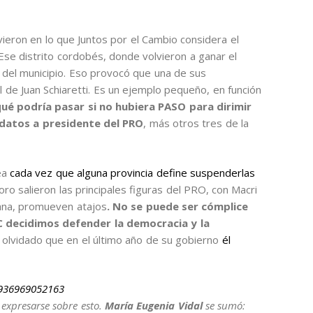
 vieron en lo que Juntos por el Cambio considera el
Ese distrito cordobés, donde volvieron a ganar el
 del municipio. Eso provocó que una de sus
al de Juan Schiaretti. Es un ejemplo pequeño, en función
ué podría pasar si no hubiera PASO para dirimir
didatos a presidente del PRO
, más otros tres de la
ea
cada vez que alguna provincia define suspenderlas
coro salieron las principales figuras del PRO, con Macri
dana, promueven atajos
. No se puede ser cómplice
 decidimos defender la democracia y la
r olvidado que en el último año de su gobierno
él
4936969052163
 expresarse sobre esto.
María Eugenia Vidal
se sumó: