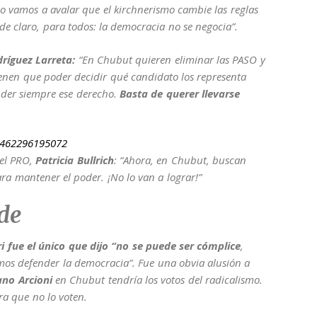
 vamos a avalar que el kirchnerismo cambie las reglas
e claro, para todos: la democracia no se negocia”.
ríguez Larreta:
“En Chubut quieren eliminar las PASO y
ienen que poder decidir qué candidato los representa
nder siempre ese derecho.
Basta de querer llevarse
30462296195072
del PRO,
Patricia
Bullrich
: “Ahora, en Chubut, buscan
ara mantener el poder. ¡No lo van a lograr!”
de
i fue el único que dijo “no se puede ser cómplice
,
os defender la democracia”. Fue una obvia alusión a
no Arcioni
en Chubut tendría los votos del radicalismo.
ara que no lo voten.