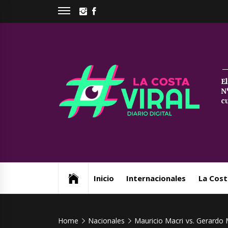
Skip
INSTAGRAM
FACEBOOK
to
content
La
E
N
Co
c
Vi
Web de noticias del Partido de La Costa
Inicio
Internacionales
La Cost
Home
Nacionales
Mauricio Macri vs. Gerardo 