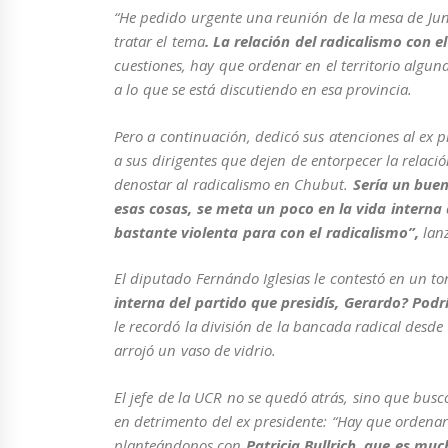
“He pedido urgente una reunión de la mesa de Ju
tratar el tema
. La relación del radicalismo con e
cuestiones, hay que ordenar en el territorio algun
a lo que se está discutiendo en esa provincia.
Pero a continuación, dedicó sus atenciones al ex p
a sus dirigentes que dejen de entorpecer la relació
denostar al radicalismo
en Chubut.
Sería un buen
esas cosas, se meta un poco en la vida interna
bastante violenta para con el radicalismo”,
lanz
El diputado Fernándo Iglesias le contestó en un 
interna del partido que presidís, Gerardo? Podr
le recordó la división de la bancada radical desd
arrojó un vaso de vidrio.
El jefe de la UCR no se quedó atrás, sino que busc
en detrimento del ex presidente: “Hay que ordenar
planteándonos con
Patricia Bullrich
,
que es much