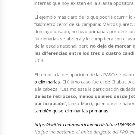
internas que hoy existen en la alianza opositora.
El ejemplo más claro de lo que podría ocurrir lo
“kilómetro cero” de su campaña: Marcos Juárez. 
domingo pasado, no tuvo primarias por decisión
funcionarias se abriera y le compitiera con el av
de la escala nacional, pero
no deja de marcar q
las diferencias entre los tres o cuatro can
UCR.
El temor a la desaparición de las PASO se plant
o eliminarlas
. El último caso fue el de Chubut. A 
a la cabeza. “Les molesta la participación ciuda
de este retroceso, menos quienes desde JxC
participación
“, lanzó Macri, quien parece habe
también quiso eliminar las primarias
.
https://twitter.com/mauriciomacri/status/156939
No fue, no obstante, el único dirigente del PRO en