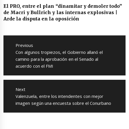
El PRO, entre el plan “dinamitar y demoler todo”
de Macri y Bullrich y las internas explosivas |
Arde la disputa en la oposición
Navegación
de
Previous
entradas
Previous
Con algunos tropiezos, el Gobierno allanó el
post:
camino para la aprobación en el Senado al
acuerdo con el FMI
Next
Next
Valenzuela, entre los intendentes con mejor
post:
imagen según una encuesta sobre el Conurbano