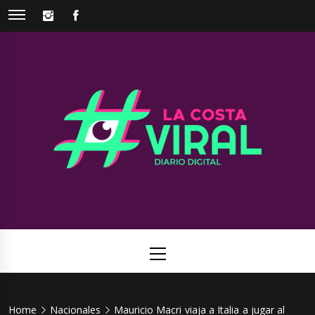
Skip
INSTAGRAM
FACEBOOK
to
content
La Costa
Web de noticias del Partido de La Costa
Viral
Primary
Menu
Home
Nacionales
Mauricio Macri viaja a Italia a jugar al