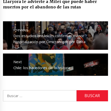
Llaryora le advierte a Milei que puede haber
muertos por el abandono de las rutas
Navegación
de
Previous
entradas
Previous
Dos estudios británicos confirman menor
post:
hospitalización por Ómicron que por Delta
Next
Next
Chile: los hacedores de la historia
post:
Buscar: