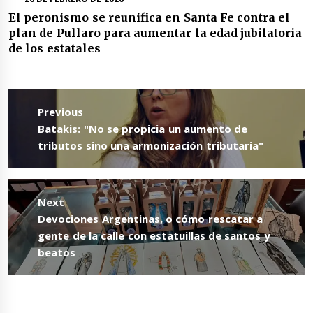
El peronismo se reunifica en Santa Fe contra el
plan de Pullaro para aumentar la edad jubilatoria
de los estatales
Navegación
de
Previous
entradas
Previous
Batakis: "No se propicia un aumento de
post:
tributos sino una armonización tributaria"
Next
Next
Devociones Argentinas, o cómo rescatar a
post:
gente de la calle con estatuillas de santos y
beatos