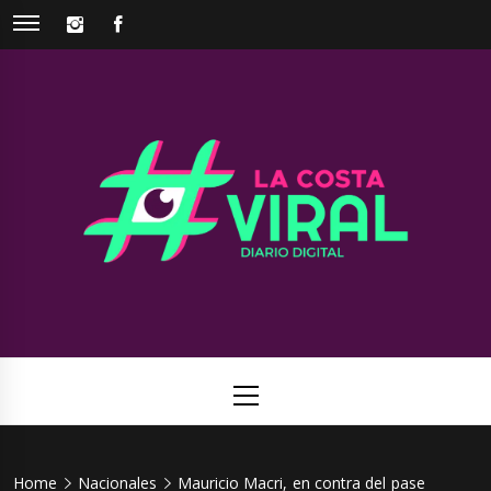
Skip
INSTAGRAM
FACEBOOK
to
content
La Costa
Web de noticias del Partido de La Costa
Viral
Primary
Menu
Home
Nacionales
Mauricio Macri, en contra del pase