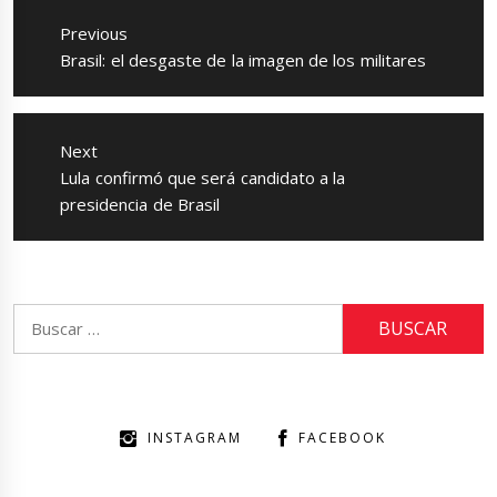
de
Previous
entradas
Previous
Brasil: el desgaste de la imagen de los militares
post:
Next
Next
Lula confirmó que será candidato a la
post:
presidencia de Brasil
Buscar:
INSTAGRAM
FACEBOOK