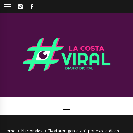
Skip
INSTAGRAM
FACEBOOK
to
content
La Costa
Web de noticias del Partido de La Costa
Viral
Primary
Menu
Home
Nacionales
"Mataron gente ahí, por eso le dicen