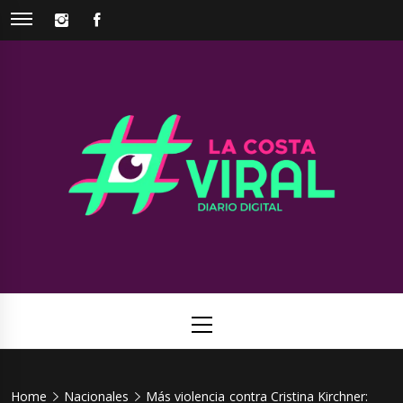
Skip
INSTAGRAM
FACEBOOK
to
content
La Costa
Web de noticias del Partido de La Costa
Viral
Primary
Menu
Home
Nacionales
Más violencia contra Cristina Kirchner: