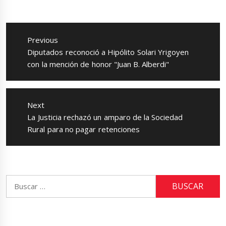
Navegación
de
Previous
entradas
Previous
Diputados reconoció a Hipólito Solari Yrigoyen
post:
con la mención de honor "Juan B. Alberdi"
Next
Next
La Justicia rechazó un amparo de la Sociedad
post:
Rural para no pagar retenciones
Buscar: