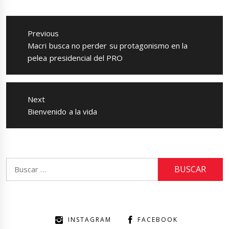
Navegación
de
Previous
entradas
Previous
Macri busca no perder su protagonismo en la
post:
pelea presidencial del PRO
Next
Next
Bienvenido a la vida
post:
Buscar:
INSTAGRAM
FACEBOOK