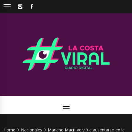
Skip
INSTAGRAM
FACEBOOK
to
content
La Costa
Web de noticias del Partido de La Costa
Viral
Primary
Menu
Home
Nacionales
Mariano Macri volvió a ausentarse en la