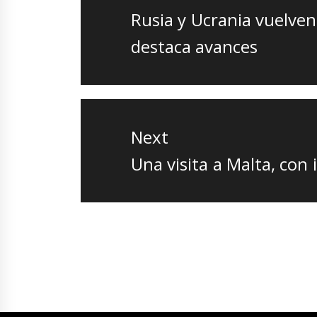
entradas
Previous
Rusia y Ucrania vuelven 
post:
destaca avances
Next
Next
Una visita a Malta, con
post: