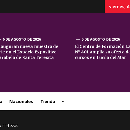
viernes, A
6 DE AGOSTO DE 2026
5 DE AGOSTO DE 2026
nauguran nueva muestra de
El Centro de Formación L
rte en el Espacio Expositivo
Nº 401 amplía su oferta d
sta
arabela de Santa Teresita
cursos en Lucila del Mar
ral
a
Nacionales
Tienda
•
y certezas