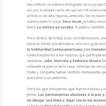
días bélicos se hubiera extinguido en su propia 
así, por la simple razón de que el rock local est
artísticos de alta riqueza, ambición. De no ha
hubiera abierto paso.
Seru Giran
ya había convo
Rural.
La música ya estaba
. El público también.
Pero dentro de todas esas consideraciones, es
pararse frente a la dictadura, ese otro gran mo
la Solidaridad Latinoamericana
.
Los Violado
colaboracionismo a los músicos que participaro
Sanitarias.
Julio, Marcelo y Federico Moura
ten
volteado la puerta de la casa, conocían de cerca
Stuka y compañía habían recibido demasiadas pal
acercarse a un uniforme.
Pero los que estuvieron, que fueron muchos y r
pintar.
Las permanentes alusiones a la paz y 
en dibujar una línea y dejar claras las intenc
el festival.
Miguel Cantilo
se había tenido que 