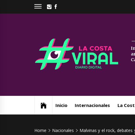
Skip
INSTAGRAM
FACEBOOK
to
content
La
I
a
Co
C
Vi
Web de noticias del Partido de La Costa
Inicio
Internacionales
La Cost
Home
Nacionales
Malvinas y el rock, debates 