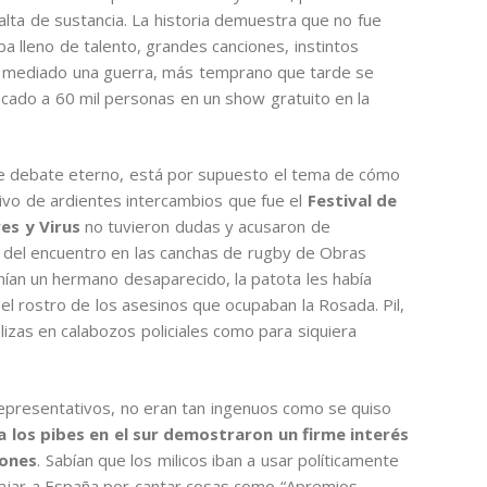
falta de sustancia. La historia demuestra que no fue
aba lleno de talento, grandes canciones, instintos
ber mediado una guerra, más temprano que tarde se
cado a 60 mil personas en un show gratuito en la
e debate eterno, está por supuesto el tema de cómo
tivo de ardientes intercambios que fue el
Festival de
res y Virus
no tuvieron dudas y acusaron de
n del encuentro en las canchas de rugby de Obras
ían un hermano desaparecido, la patota les había
 el rostro de los asesinos que ocupaban la Rosada. Pil,
izas en calabozos policiales como para siquiera
epresentativos, no eran tan ingenuos como se quiso
a los pibes en el sur demostraron un firme interés
iones
. Sabían que los milicos iban a usar políticamente
rajar a España por cantar cosas como “Apremios